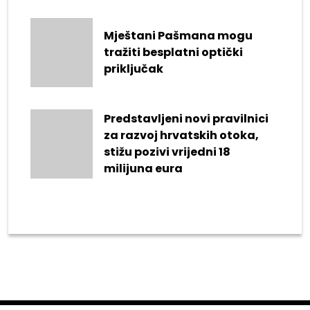
Mještani Pašmana mogu
tražiti besplatni optički
priključak
Predstavljeni novi pravilnici
za razvoj hrvatskih otoka,
stižu pozivi vrijedni 18
milijuna eura