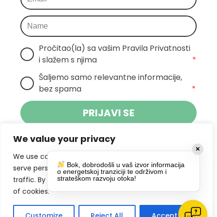
Pročitao(la) sa vašim Pravila Privatnosti 
i slažem s njima
*
Šaljemo samo relevantne informacije, 
bez spama
*
PRIJAVI SE
We value your privacy
Klikom na gumb dajete suglasnost za
✕
primanje novosti Pokreta Otoka te se
We use cookies to enhance your browsing experience,
Bok, dobrodošli u vaš izvor informacija
politikom privatnosti.
slažete s
serve personalized ads or content, and analyze our
o energetskoj tranziciji te održivom i
strateškom razvoju otoka!
traffic. By clicking "Accept All", you consent to our use
DRUŠTVENE MREŽE
of cookies.
Customize
Reject All
Accept All