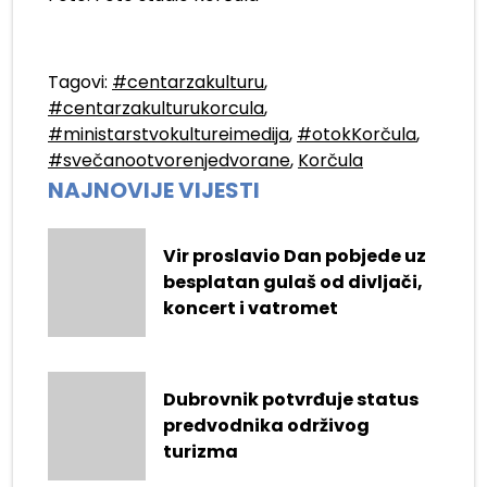
Tagovi:
#centarzakulturu
,
#centarzakulturukorcula
,
#ministarstvokultureimedija
,
#otokKorčula
,
#svečanootvorenjedvorane
,
Korčula
NAJNOVIJE VIJESTI
Vir proslavio Dan pobjede uz
besplatan gulaš od divljači,
koncert i vatromet
Dubrovnik potvrđuje status
predvodnika održivog
turizma