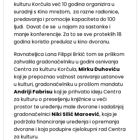
kulturu Korčula već 10 godina organizira u
suradnji s Kino mrežom, za razne radionice,
predavanja i promocije kapaciteta do 100
ljudi. Davat će se u najam za sastanke i
manje konferencije. Za to se sve proteklih 18
godina koristio predulaz u kino dvoranu.
Ravnateljica Lana Filippi Brkić tom se prilikom
zahvalila gradonačelniku u godini osnivanja
Centra za kulturu Korčula,
Mirku Duhoviću
koji je prepoznao važnost osnivanja ustanove
u kulturi, gradonačelniku u prošlom mandatu
Andriji Fabrisu
koji je prihvatio ideju Centra
za kulturu o preseljenju knjižnice u veći
prostor te uređenju male dvorane i sadašnjoj
gradonačelnici
Niki Silić Maroević
, koja je
podržala financiranje uređenja i opremanja
dvorane i koja podupire cjelokupni rad Centra
za kulturu.