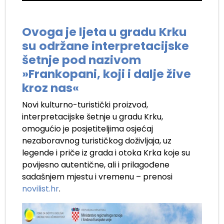
Ovoga je ljeta u gradu Krku
su održane interpretacijske
šetnje pod nazivom
»Frankopani, koji i dalje žive
kroz nas«
Novi kulturno-turistički proizvod,
interpretacijske šetnje u gradu Krku,
omogućio je posjetiteljima osjećaj
nezaboravnog turističkog doživljaja, uz
legende i priče iz grada i otoka Krka koje su
povijesno autentične, ali i prilagođene
sadašnjem mjestu i vremenu – prenosi
novilist.hr
.