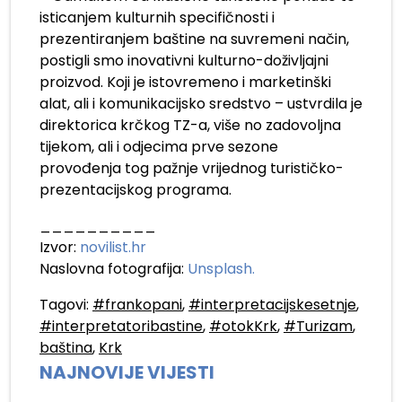
isticanjem kulturnih specifičnosti i
prezentiranjem baštine na suvremeni način,
postigli smo inovativni kulturno-doživljajni
proizvod. Koji je istovremeno i marketinški
alat, ali i komunikacijsko sredstvo – ustvrdila je
direktorica krčkog TZ-a, više no zadovoljna
tijekom, ali i odjecima prve sezone
provođenja tog pažnje vrijednog turističko-
prezentacijskog programa.
__________
Izvor:
novilist.hr
Naslovna fotografija:
Unsplash.
Tagovi:
#frankopani
,
#interpretacijskesetnje
,
#interpretatoribastine
,
#otokKrk
,
#Turizam
,
baština
,
Krk
NAJNOVIJE VIJESTI