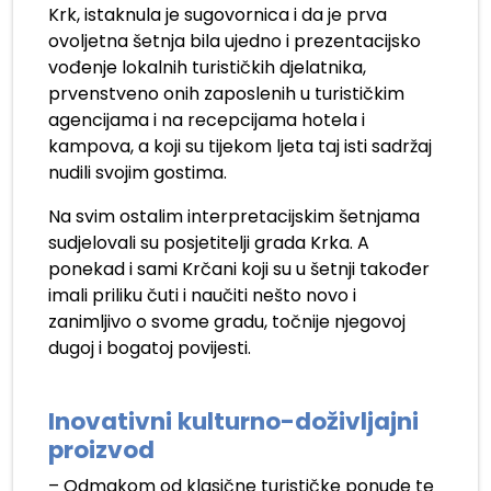
Krk, istaknula je sugovornica i da je prva
ovoljetna šetnja bila ujedno i prezentacijsko
vođenje lokalnih turističkih djelatnika,
prvenstveno onih zaposlenih u turističkim
agencijama i na recepcijama hotela i
kampova, a koji su tijekom ljeta taj isti sadržaj
nudili svojim gostima.
Na svim ostalim interpretacijskim šetnjama
sudjelovali su posjetitelji grada Krka. A
ponekad i sami Krčani koji su u šetnji također
imali priliku čuti i naučiti nešto novo i
zanimljivo o svome gradu, točnije njegovoj
dugoj i bogatoj povijesti.
.
Inovativni kulturno-doživljajni
proizvod
– Odmakom od klasične turističke ponude te