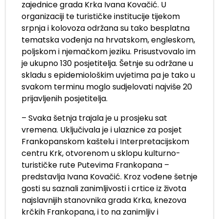
zajednice grada Krka Ivana Kovačić. U
organizaciji te turističke institucije tijekom
srpnja i kolovoza održana su tako besplatna
tematska vođenja na hrvatskom, engleskom,
poljskom i njemačkom jeziku. Prisustvovalo im
je ukupno 130 posjetitelja. Šetnje su održane u
skladu s epidemiološkim uvjetima pa je tako u
svakom terminu moglo sudjelovati najviše 20
prijavljenih posjetitelja.
– Svaka šetnja trajala je u prosjeku sat
vremena. Uključivala je i ulaznice za posjet
Frankopanskom kaštelu i Interpretacijskom
centru Krk, otvorenom u sklopu kulturno-
turističke rute Putevima Frankopana –
predstavlja Ivana Kovačić. Kroz vođene šetnje
gosti su saznali zanimljivosti i crtice iz života
najslavnijih stanovnika grada Krka, knezova
krčkih Frankopana, i to na zanimljiv i