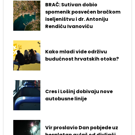
BRAČ: Sutivan dobio
spomenik posvećen bračkom
iseljeništvu i dr. Antoniju
Rendiću Ivanoviću
Kako mladi vide održivu
budućnost hrvatskih otoka?
Cres i Lošinj dobivaju nove
autobusne linije
Vir proslavio Dan pobjede uz
besplatan gulaš od divljači,