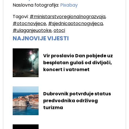
Naslovna fotografija:
Pixabay
Tagovi:
#ministarstvoregionalnograzvoja
,
#otocnovijece
,
#sjednicaotocnogvijeca
,
#ulaganjeuotoke
,
otoci
NAJNOVIJE VIJESTI
Vir proslavio Dan pobjede uz
besplatan gulaš od divljači,
koncert i vatromet
Dubrovnik potvrđuje status
predvodnika održivog
turizma