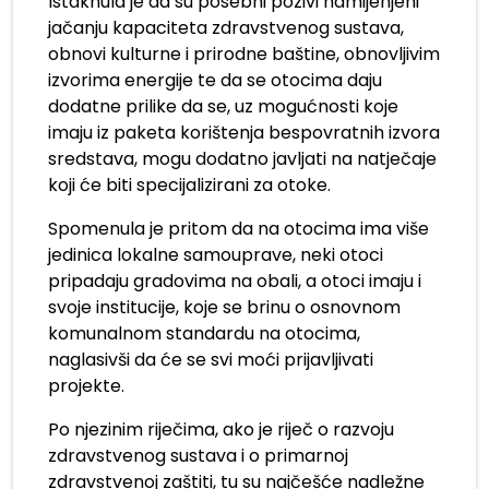
Istaknula je da su posebni pozivi namijenjeni
jačanju kapaciteta zdravstvenog sustava,
obnovi kulturne i prirodne baštine, obnovljivim
izvorima energije te da se otocima daju
dodatne prilike da se, uz mogućnosti koje
imaju iz paketa korištenja bespovratnih izvora
sredstava, mogu dodatno javljati na natječaje
koji će biti specijalizirani za otoke.
Spomenula je pritom da na otocima ima više
jedinica lokalne samouprave, neki otoci
pripadaju gradovima na obali, a otoci imaju i
svoje institucije, koje se brinu o osnovnom
komunalnom standardu na otocima,
naglasivši da će se svi moći prijavljivati
projekte.
Po njezinim riječima, ako je riječ o razvoju
zdravstvenog sustava i o primarnoj
zdravstvenoj zaštiti, tu su najčešće nadležne