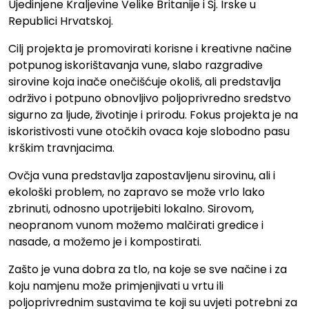
Ujedinjene Kraljevine Velike Britanije i Sj. Irske u
Republici Hrvatskoj.
Cilj projekta je promovirati korisne i kreativne načine
potpunog iskorištavanja vune, slabo razgradive
sirovine koja inače onečišćuje okoliš, ali predstavlja
održivo i potpuno obnovljivo poljoprivredno sredstvo
sigurno za ljude, životinje i prirodu. Fokus projekta je na
iskoristivosti vune otočkih ovaca koje slobodno pasu
krškim travnjacima.
Ovčja vuna predstavlja zapostavljenu sirovinu, ali i
ekološki problem, no zapravo se može vrlo lako
zbrinuti, odnosno upotrijebiti lokalno. Sirovom,
neopranom vunom možemo malčirati gredice i
nasade, a možemo je i kompostirati.
Zašto je vuna dobra za tlo, na koje se sve načine i za
koju namjenu može primjenjivati u vrtu ili
poljoprivrednim sustavima te koji su uvjeti potrebni za