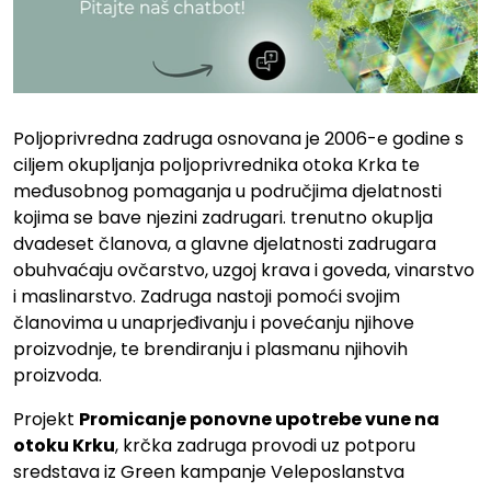
Poljoprivredna zadruga osnovana je 2006-e godine s
ciljem okupljanja poljoprivrednika otoka Krka te
međusobnog pomaganja u područjima djelatnosti
kojima se bave njezini zadrugari. trenutno okuplja
dvadeset članova, a glavne djelatnosti zadrugara
obuhvaćaju ovčarstvo, uzgoj krava i goveda, vinarstvo
i maslinarstvo. Zadruga nastoji pomoći svojim
članovima u unaprjeđivanju i povećanju njihove
proizvodnje, te brendiranju i plasmanu njihovih
proizvoda.
Projekt
Promicanje ponovne upotrebe vune na
otoku Krku
, krčka zadruga provodi uz potporu
sredstava iz Green kampanje Veleposlanstva