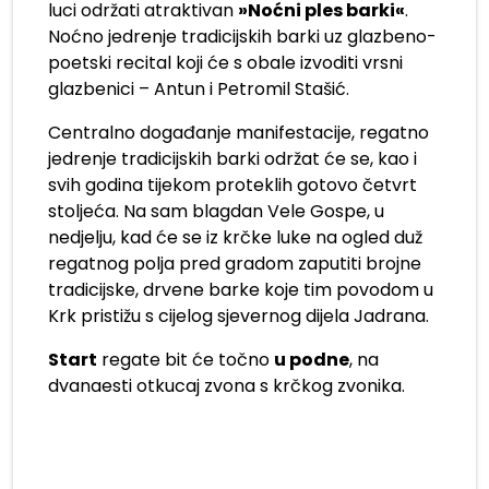
luci održati atraktivan
»Noćni ples barki«
.
Noćno jedrenje tradicijskih barki uz glazbeno-
poetski recital koji će s obale izvoditi vrsni
glazbenici – Antun i Petromil Stašić.
Centralno događanje manifestacije, regatno
jedrenje tradicijskih barki održat će se, kao i
svih godina tijekom proteklih gotovo četvrt
stoljeća. Na sam blagdan Vele Gospe, u
nedjelju, kad će se iz krčke luke na ogled duž
regatnog polja pred gradom zaputiti brojne
tradicijske, drvene barke koje tim povodom u
Krk pristižu s cijelog sjevernog dijela Jadrana.
Start
regate bit će točno
u podne
, na
dvanaesti otkucaj zvona s krčkog zvonika.