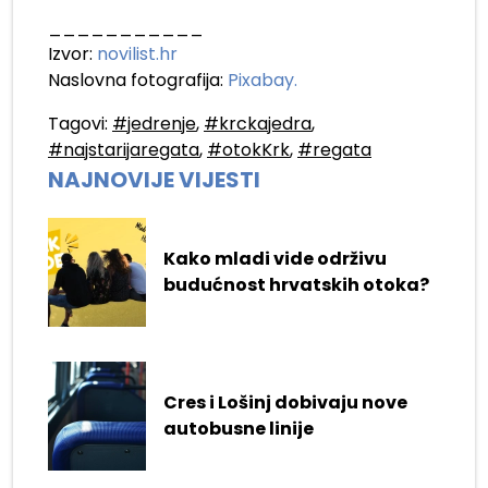
___________
Izvor:
novilist.hr
Naslovna fotografija:
Pixabay.
Tagovi:
#jedrenje
,
#krckajedra
,
#najstarijaregata
,
#otokKrk
,
#regata
NAJNOVIJE VIJESTI
Kako mladi vide održivu
budućnost hrvatskih otoka?
Cres i Lošinj dobivaju nove
autobusne linije