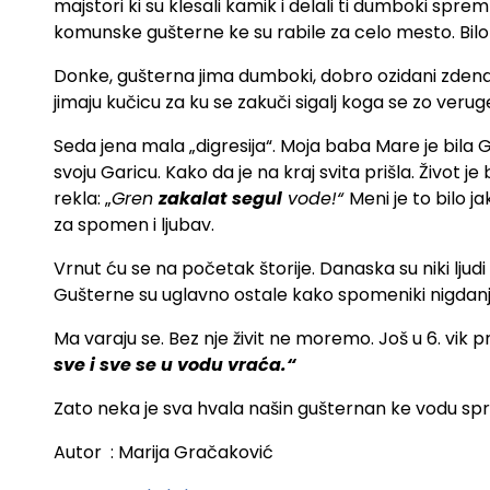
majstori ki su klesali kamik i delali ti dumboki spre
komunske gušterne ke su rabile za celo mesto. Bilo j
Donke, gušterna jima dumboki, dobro ozidani zdenac k
jimaju kučicu za ku se zakuči sigalj koga se zo veru
Seda jena mala „digresija“. Moja baba Mare je bila G
svoju Garicu. Kako da je na kraj svita prišla. Život je
rekla: „
Gren
zakalat segul
vode!“
Meni je to bilo j
za spomen i ljubav.
Vrnut ću se na početak štorije. Danaska su niki ljudi
Gušterne su uglavno ostale kako spomeniki nigdanjen 
Ma varaju se. Bez nje živit ne moremo. Još u 6. vik p
sve i sve se u vodu vraća.“
Zato neka je sva hvala našin gušternan ke vodu sprav
Autor : Marija Gračaković