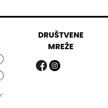
DRUŠTVENE
MREŽE
 
*