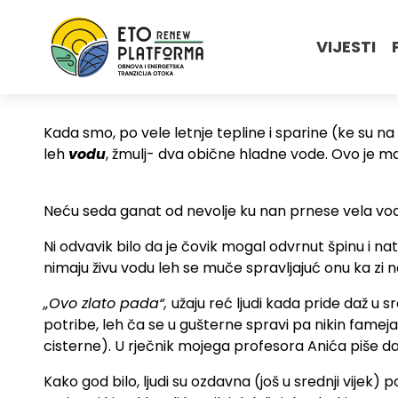
VIJESTI
Kada smo, po vele letnje tepline i sparine (ke su na 
leh
vodu
, žmulj- dva obične hladne vode. Ovo je ma
Neću seda ganat od nevolje ku nan prnese vela voda, s
Ni odvavik bilo da je čovik mogal odvrnut špinu i nat
nimaju živu vodu leh se muče spravljajuć onu ka zi 
„Ovo zlato pada“,
užaju reć ljudi kada pride daž u sr
potribe, leh ča se u gušterne spravi pa nikin fameja
cisterne). U rječnik mojega profesora Anića piše da na
Kako god bilo, ljudi su ozdavna (još u srednji vijek) p