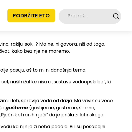
Pretraži:
PODRŽITE ETO
ino, rakiju, sok…? Ma ne, ni govora, niš od toga,
 život, kako bez nje ne moremo.
volje pasuju, aš to mi ni današnja tema.
sel, naših ižul ke nisu u „sustavu vodoopskrbe“, ki
zimi i leti, spravlja voda od dažja. Ma vavik su veće
aše
gušterne
(gustijerne, gusterne, šterne,
ečnik stranih riječi“ da je prišla zi latinskoga.
 vodu ka njin je zi neba padala. Bili su posobojni