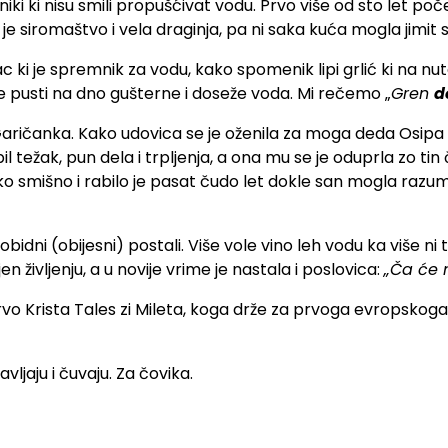
mniki ki nisu smili propušćivat vodu. Prvo više od sto let po
e siromaštvo i vela draginja, pa ni saka kuća mogla jimit s
i je spremnik za vodu, kako spomenik lipi grlić ki na nuta
ge pusti na dno gušterne i doseže voda. Mi rečemo „
Gren
d
aričanka. Kako udovica se je oženila za moga deda Osipa i p
 bil težak, pun dela i trpljenja, a ona mu se je oduprla zo ti
ako smišno i rabilo je pasat čudo let dokle san mogla razum
 obidni (obijesni) postali. Više vole vino leh vodu ka više n
življenju, a u novije vrime je nastala i poslovica:
„Ča će 
rvo Krista Tales zi Mileta, koga drže za prvoga evropskoga f
ljaju i čuvaju. Za čovika.