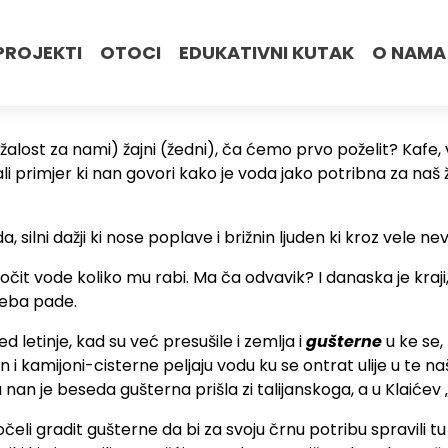
PROJEKTI
OTOCI
EDUKATIVNI KUTAK
O NAMA
žalost za nami) žajni (žedni), ča ćemo prvo poželit? Kafe, v
li primjer ki nan govori kako je voda jako potribna za naš
ilni dažji ki nose poplave i brižnin ljuden ki kroz vele ne
očit vode koliko mu rabi. Ma ča odvavik? I danaska je kraji, 
neba pade.
ed letinje, kad su već presušile i zemlja i
gušterne
u ke se, 
n i kamijoni-cisterne peljaju vodu ku se ontrat ulije u te n
n je beseda gušterna prišla zi talijanskoga, a u Klaićev „Rj
očeli gradit gušterne da bi za svoju črnu potribu spravili tu