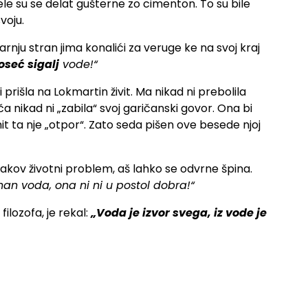
čele su se delat gušterne zo cimenton. To su bile
voju.
rnju stran jima konalići za veruge ke na svoj kraj
oseć sigalj
vode!“
rišla na Lokmartin živit. Ma nikad ni prebolila
n ča nikad ni „zabila“ svoj garičanski govor. Ona bi
it ta nje „otpor“. Zato seda pišen ove besede njoj
i takov životni problem, aš lahko se odvrne špina.
nan voda, ona ni ni u postol dobra!“
ilozofa, je rekal:
„Voda je izvor svega, iz vode je