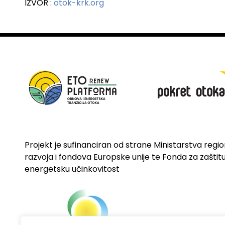
IZVOR :
otok-krk.org
Projekt je sufinanciran od strane Ministarstva regi
razvoja i fondova Europske unije te Fonda za zaštitu 
energetsku učinkovitost