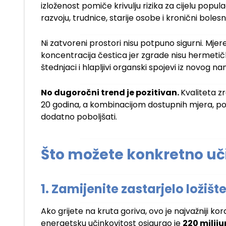
izloženost pomiče krivulju rizika za cijelu popul
razvoju, trudnice, starije osobe i kronični bolesni
Ni zatvoreni prostori nisu potpuno sigurni. Mje
koncentracija čestica jer zgrade nisu hermetički
štednjaci i hlapljivi organski spojevi iz novog 
No dugoročni trend je pozitivan.
Kvaliteta z
20 godina, a kombinacijom dostupnih mjera, pot
dodatno poboljšati.
Što možete konkretno uči
1. Zamijenite zastarjelo ložišt
Ako grijete na kruta goriva, ovo je najvažniji ko
energetsku učinkovitost osigurao je
220 milij