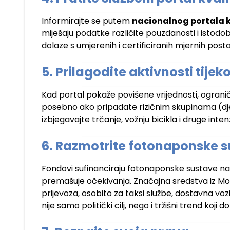
Informirajte se putem
nacionalnog portala k
miješaju podatke različite pouzdanosti i istodo
dolaze s umjerenih i certificiranih mjernih posta
5. Prilagodite aktivnosti tij
Kad portal pokaže povišene vrijednosti, ogranič
posebno ako pripadate rizičnim skupinama (djec
izbjegavajte trčanje, vožnju bicikla i druge int
6. Razmotrite fotonaponske su
Fondovi sufinanciraju fotonaponske sustave na
premašuje očekivanja. Značajna sredstva iz Mod
prijevoza, osobito za taksi službe, dostavna vozil
nije samo politički cilj, nego i tržišni trend koj