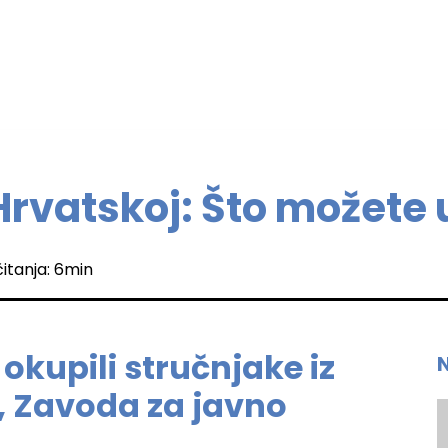
Hrvatskoj: Što možete 
čitanja: 6min
okupili stručnjake iz
, Zavoda za javno
a