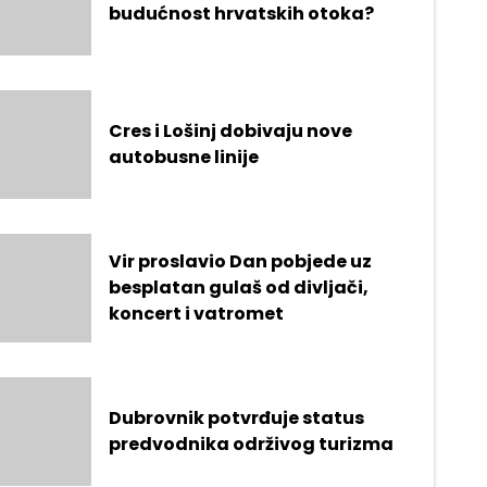
budućnost hrvatskih otoka?
Cres i Lošinj dobivaju nove
autobusne linije
Vir proslavio Dan pobjede uz
besplatan gulaš od divljači,
koncert i vatromet
Dubrovnik potvrđuje status
predvodnika održivog turizma