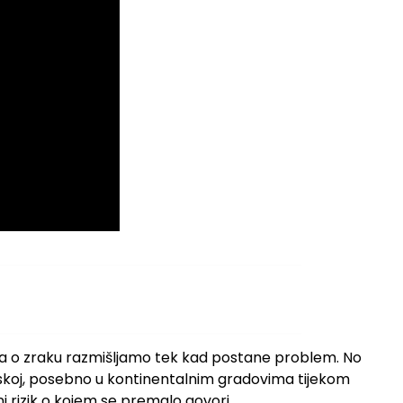
 a o zraku razmišljamo tek kad postane problem. No
tskoj, posebno u kontinentalnim gradovima tijekom
i rizik o kojem se premalo govori.