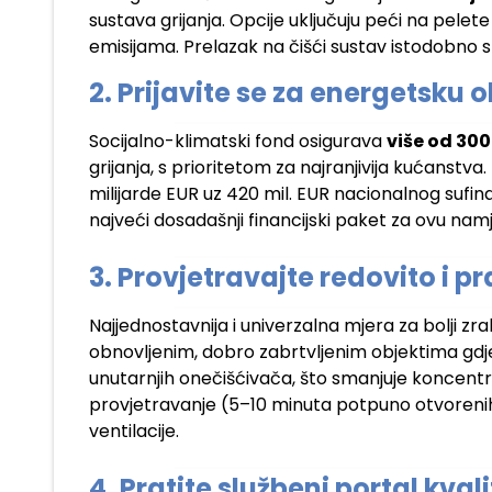
sustava grijanja. Opcije uključuju peći na pelete i
emisijama. Prelazak na čišći sustav istodobno s
2. Prijavite se za energetsku
Socijalno-klimatski fond osigurava
više od 300
grijanja, s prioritetom za najranjivija kućanstva
milijarde EUR uz 420 mil. EUR nacionalnog sufinan
najveći dosadašnji financijski paket za ovu nam
3. Provjetravajte redovito i pr
Najjednostavnija i univerzalna mjera za bolji z
obnovljenim, dobro zabrtvljenim objektima gdje 
unutarnjih onečišćivača, što smanjuje koncentra
provjetravanje (5–10 minuta potpuno otvorenih 
ventilacije.
4. Pratite službeni portal kval