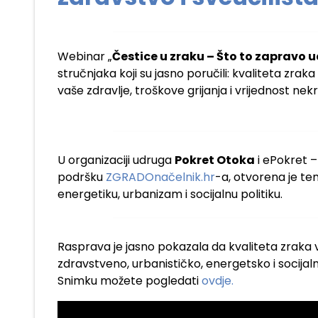
Webinar „
Čestice u zraku – Što to zapravo 
stručnjaka koji su jasno poručili: kvaliteta zra
vaše zdravlje, troškove grijanja i vrijednost nek
U organizaciji udruga
Pokret Otoka
i ePokret –
podršku
ZGRADOnačelnik.hr
-a, otvorena je tem
energetiku, urbanizam i socijalnu politiku.
Rasprava je jasno pokazala da kvaliteta zraka 
zdravstveno, urbanističko, energetsko i socijaln
Snimku možete pogledati
ovdje.