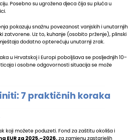
aciju. Posebno su ugrožena djeca čija su pluća u
ci.
renja pokazuju snažnu povezanost vanjskih i unutarnjih
 zatvorene. Uz to, kuhanje (osobito prženje), plinski
namještaja dodatno opterećuju unutarnji zrak.
raka u Hrvatskoj i Europi poboljšava se posljednjih 10–
icaja i osobne odgovornosti situacija se može
niti: 7 praktičnih koraka
e
rak koji možete poduzeti. Fond za zaštitu okoliša i
una EUR za 2025.–2026.
za zamjenu zastarjelih