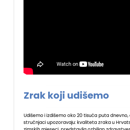
Zrak koji udišemo
Udišemo i izdišemo oko 20 tisuća puta dnevno,
stručnjaci upozoravaju: kvaliteta zraka u Hrva
zimskih mjeseci, predstavlja ozbiljan zdravstven