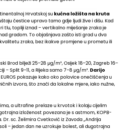
ntinentalnoj Hrvatskoj su
kućna ložišta na kruta
štaju čestice upravo tamo gdje ljudi žive i dišu. Kad
tlu, topliji iznad – vertikalno miješanje zraka je
ad gradom. To objašnjava zašto isti grad u dva
kvalitetu zraka, bez ikakve promjene u prometu ili
ki Brod bilježi 25–28 µg/m³, Osijek 18–20, Zagreb 16–
ciji – Split 9–11, a Rijeka samo 7–8 µg/m³.
Darijo
EUROS pokazuje kako oko polovice onečišćenja u
nih izvora, što znači da lokalne mjere, iako nužne,
a, a ultrafine prelaze u krvotok i kolaju cijelim
Dugotrajna izloženost povezana je s astmom, KOPB-
Dr. sc. Želimira Cvetković iz Zavoda „Andrija
li – jedan dan ne uzrokuje bolest, ali dugotrajna