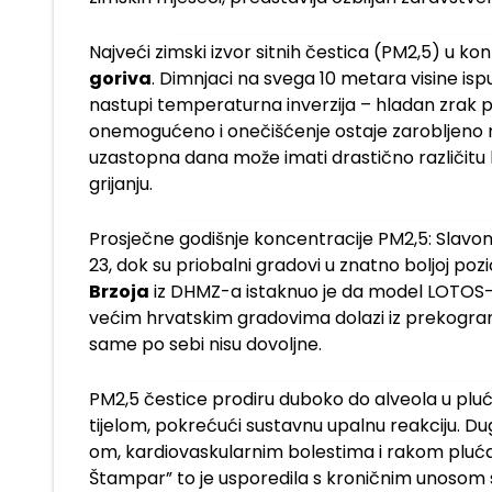
Najveći zimski izvor sitnih čestica (PM2,5) u ko
goriva
. Dimnjaci na svega 10 metara visine ispu
nastupi temperaturna inverzija – hladan zrak pri 
onemogućeno i onečišćenje ostaje zarobljeno n
uzastopna dana može imati drastično različitu 
grijanju.
Prosječne godišnje koncentracije PM2,5: Slavons
23, dok su priobalni gradovi u znatno boljoj pozi
Brzoja
iz DHMZ-a istaknuo je da model LOTOS-
većim hrvatskim gradovima dolazi iz prekogranič
same po sebi nisu dovoljne.
PM2,5 čestice prodiru duboko do alveola u plućim
tijelom, pokrećući sustavnu upalnu reakciju. 
om, kardiovaskularnim bolestima i rakom pluća. 
Štampar” to je usporedila s kroničnim unosom so