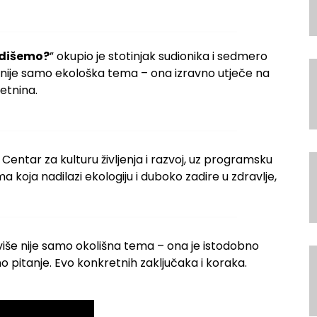
udišemo?
” okupio je stotinjak sudionika i sedmero
ka nije samo ekološka tema – ona izravno utječe na
retnina.
 Centar za kulturu življenja i razvoj, uz programsku
a koja nadilazi ekologiju i duboko zadire u zdravlje,
više nije samo okolišna tema – ona je istodobno
o pitanje. Evo konkretnih zaključaka i koraka.