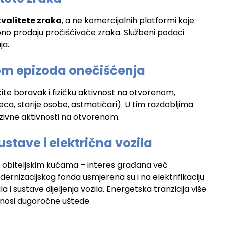
valitete zraka
, a ne komercijalnih platformi koje
bno prodaju pročišćivače zraka. Službeni podaci
ja.
ekom epizoda onečišćenja
ite boravak i fizičku aktivnost na otvorenom,
a, starije osobe, astmatičari). U tim razdobljima
enzivne aktivnosti na otvorenom.
stave i električna vozila
 obiteljskim kućama – interes građana već
ernizacijskog fonda usmjerena su i na elektrifikaciju
a i sustave dijeljenja vozila. Energetska tranzicija više
i donosi dugoročne uštede.