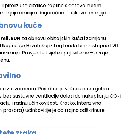
li pirolizu te dizalice topline s gotovo nultim
manjuje emisije i dugoročne troškove energije.
 obnovu kuće
 mil. EUR
za obnovu obiteljskih kuća i zamjenu
. Ukupno će Hrvatskoj iz tog fonda biti dostupno 1,26
ciranja. Provjerite uvjete i prijavite se – ovo je
jenu.
avilno
rak u zatvorenom. Posebno je važna u energetski
bez sustavne ventilacije dolazi do nakupljanja CO₂ i
ciju i radnu učinkovitost. Kratko, intenzivno
prozora) učinkovitije je od trajno odškrinute
itete zraka