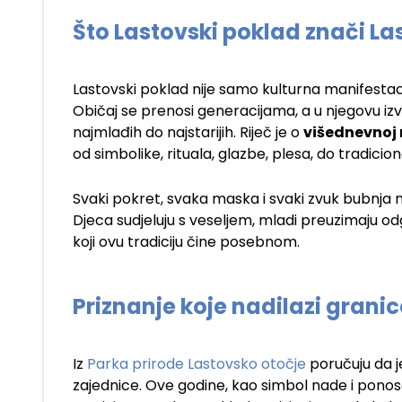
Što Lastovski poklad znači L
Lastovski poklad nije samo kulturna manifestac
Običaj se prenosi generacijama, a u njegovu izv
najmlađih do najstarijih. Riječ je o
višednevnoj 
od simbolike, rituala, glazbe, plesa, do tradicion
Svaki pokret, svaka maska i svaki zvuk bubnja n
Djeca sudjeluju s veseljem, mladi preuzimaju odg
koji ovu tradiciju čine posebnom.
Priznanje koje nadilazi granic
Iz
Parka prirode Lastovsko otočje
poručuju da j
zajednice. Ove godine, kao simbol nade i ponos