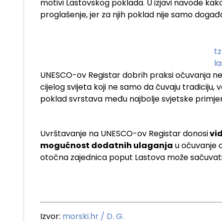
motivi Lastovskog poklada. U izjavi navode kako 
proglašenje, jer za njih poklad nije samo događa
tz
la
UNESCO-ov Registar dobrih praksi očuvanja nema
cijelog svijeta koji ne samo da čuvaju tradiciju, 
poklad svrstava među najbolje svjetske primjere
Uvrštavanje na UNESCO-ov Registar donosi
vid
mogućnost dodatnih ulaganja
u očuvanje o
otočna zajednica poput Lastova može sačuvati i s
Izvor:
morski.hr / D. G.