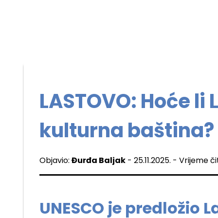
LASTOVO: Hoće li 
kulturna baština?
Objavio:
Đurđa Baljak
- 25.11.2025. - Vrijeme č
UNESCO je predložio L