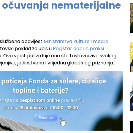
i očuvanja nematerijalne
a službena obavijest
Ministarstva kulture i medija
tovski poklad za upis u
Registar dobrih praksi
a
. Ova vijest potvrđuje ono što Lastovci žive svakog
enjiva, jedinstvena i vrijedna globalnog priznanja.