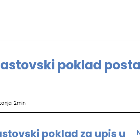
Lastovski poklad posta
itanja: 2min
astovski poklad za upis u