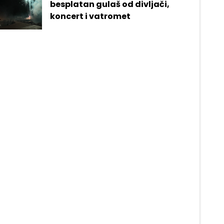
besplatan gulaš od divljači,
koncert i vatromet