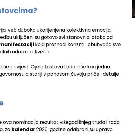
astovcima?
ija, već duboko ukorijenjena kolektivna emocija.
edbu uključeni su gotovo svi stanovnici otoka od
manifestaciji
koja prethodi korizmi i obuhvaća sve
alnih odora i rekvizita.
ose povijest. Cijelo Lastovo tada diše kao jedno.
ovornost, a stariji s ponosom čuvaju priče i detalje
e
e ova nominacija rezultat višegodišnjeg truda i rada
a, za
kalendar
2026. godine odabrani su upravo