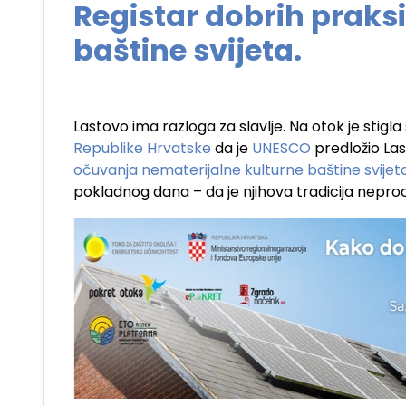
Registar dobrih praks
baštine svijeta.
Lastovo ima razloga za slavlje. Na otok je stigl
Republike Hrvatske
da je
UNESCO
predložio Las
očuvanja nematerijalne kulturne baštine svijet
pokladnog dana – da je njihova tradicija neprocj