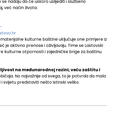
se nadaju da će uskoro uslijediti i službeno
j, već način života.
-
stovo.hr
terijalne kulturne baštine uključuje one primjere iz
već je aktivno prenose i oživljavaju. Time se Lastovski
 kulturne otpornosti i zajedničke brige za baštinu.
ljivost na međunarodnoj razini, veću zaštitu i
bičaja. No najvažnije od svega, to je potvrda da mala
vijetu predstaviti nešto istinski veliko.