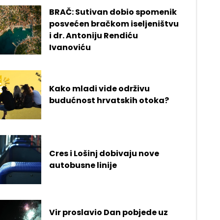
BRAČ: Sutivan dobio spomenik
posvećen bračkom iseljeništvu
i dr. Antoniju Rendiću
Ivanoviću
Kako mladi vide održivu
budućnost hrvatskih otoka?
Cres i Lošinj dobivaju nove
autobusne linije
Vir proslavio Dan pobjede uz