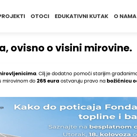
PROJEKTI
OTOCI
EDUKATIVNI KUTAK
O NAMA
ra, ovisno o visini mirovine.
mirovljenicima
. Cilj je dodatno pomoći starijim građanim
i s mirovinom do
265 eura
ostvaruju pravo na
božićnicu o