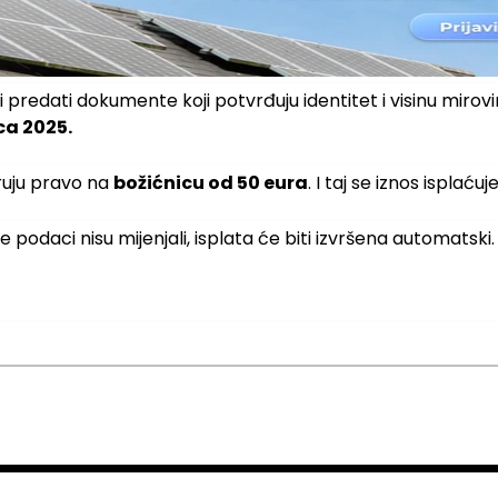
 predati dokumente koji potvrđuju identitet i visinu mirov
ca 2025.
ruju pravo na
božićnicu od 50 eura
. I taj se iznos isplaću
e podaci nisu mijenjali, isplata će biti izvršena automatski