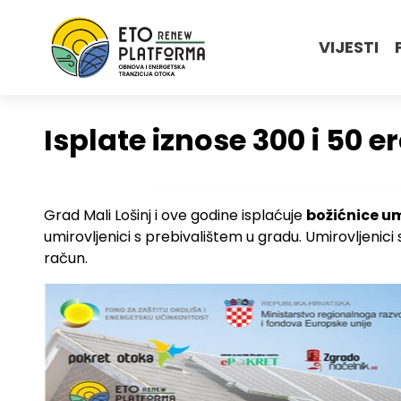
VIJESTI
Isplate iznose 300 i 50 e
Grad Mali Lošinj i ove godine isplaćuje
božićnice u
umirovljenici s prebivalištem u gradu. Umirovljenic
račun.