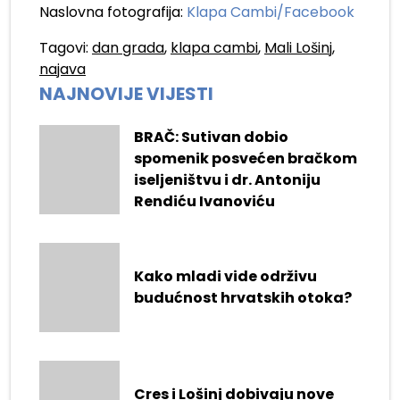
Naslovna fotografija:
Klapa Cambi/Facebook
Tagovi:
dan grada
,
klapa cambi
,
Mali Lošinj
,
najava
NAJNOVIJE VIJESTI
BRAČ: Sutivan dobio
spomenik posvećen bračkom
iseljeništvu i dr. Antoniju
Rendiću Ivanoviću
Kako mladi vide održivu
budućnost hrvatskih otoka?
Cres i Lošinj dobivaju nove