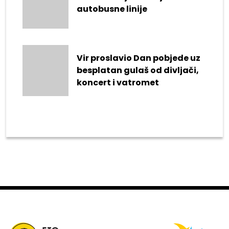
autobusne linije
Vir proslavio Dan pobjede uz
besplatan gulaš od divljači,
koncert i vatromet