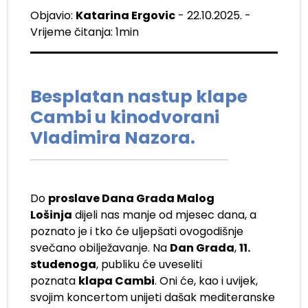
Objavio:
Katarina Ergovic
- 22.10.2025. -
Vrijeme čitanja: 1min
Besplatan nastup klape
Cambi u kinodvorani
Vladimira Nazora.
Do
proslave Dana Grada Malog
Lošinja
dijeli nas manje od mjesec dana, a
poznato je i tko će uljepšati ovogodišnje
svečano obilježavanje. Na
Dan Grada
,
11.
studenoga
, publiku će uveseliti
poznata
klapa Cambi
. Oni će, kao i uvijek,
svojim koncertom unijeti dašak mediteranske