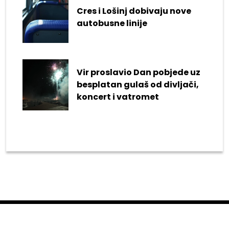
Cres i Lošinj dobivaju nove
autobusne linije
Vir proslavio Dan pobjede uz
besplatan gulaš od divljači,
koncert i vatromet