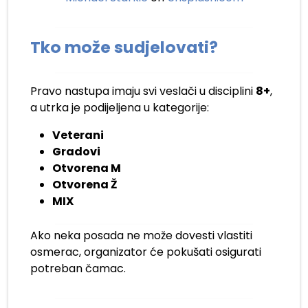
Tko može sudjelovati?
Pravo nastupa imaju svi veslači u disciplini
8+
,
a utrka je podijeljena u kategorije:
Veterani
Gradovi
Otvorena M
Otvorena Ž
MIX
Ako neka posada ne može dovesti vlastiti
osmerac, organizator će pokušati osigurati
potreban čamac.