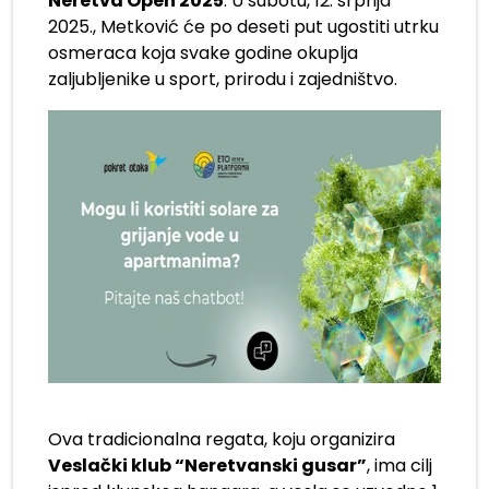
Neretva Open 2025
. U subotu, 12. srpnja
2025., Metković će po deseti put ugostiti utrku
osmeraca koja svake godine okuplja
zaljubljenike u sport, prirodu i zajedništvo.
Ova tradicionalna regata, koju organizira
Veslački klub “Neretvanski gusar”
, ima cilj