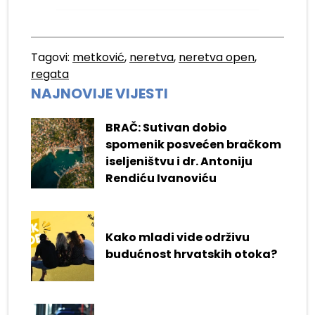
Tagovi:
metković
,
neretva
,
neretva open
,
regata
NAJNOVIJE VIJESTI
BRAČ: Sutivan dobio
spomenik posvećen bračkom
iseljeništvu i dr. Antoniju
Rendiću Ivanoviću
Kako mladi vide održivu
budućnost hrvatskih otoka?