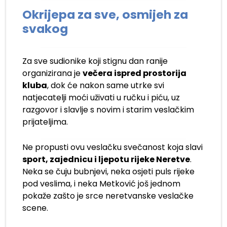
Okrijepa za sve, osmijeh za
svakog
Za sve sudionike koji stignu dan ranije
organizirana je
večera ispred prostorija
kluba
, dok će nakon same utrke svi
natjecatelji moći uživati u ručku i piću, uz
razgovor i slavlje s novim i starim veslačkim
prijateljima.
Ne propusti ovu veslačku svečanost koja slavi
sport, zajednicu i ljepotu rijeke Neretve
.
Neka se čuju bubnjevi, neka osjeti puls rijeke
pod veslima, i neka Metković još jednom
pokaže zašto je srce neretvanske veslačke
scene.