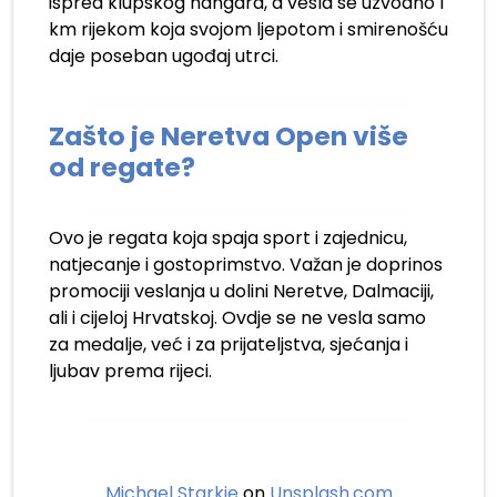
ispred klupskog hangara, a vesla se uzvodno 1
km rijekom koja svojom ljepotom i smirenošću
daje poseban ugođaj utrci.
Zašto je Neretva Open više
od regate?
Ovo je regata koja spaja sport i zajednicu,
natjecanje i gostoprimstvo. Važan je doprinos
promociji veslanja u dolini Neretve, Dalmaciji,
ali i cijeloj Hrvatskoj. Ovdje se ne vesla samo
za medalje, već i za prijateljstva, sjećanja i
ljubav prema rijeci.
Michael Starkie
on
Unsplash.com