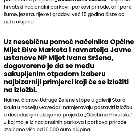
hrvatski nacionalni parkovi i parkovi prirode, ali i park
šume, jezera, rijeke i gradovi već 15 godina čiste od
auto olupina.
.
Uz nesebičnu pomoć načelnika Općine
Mljet Đive Marketa i ravnatelja Javne
ustanove NP Mljet Ivana Sršena,
dogovoreno je da se među
sakupljenim otpadom izaberu
najbizarniji primjerci koji će se izložiti
na izložbi.
Naime, članovi Udruge Zelene stope u galeriji Stara
skula u naselju Goveđari namjeravaju postaviti izložbu
o dosadašnjim akcijama projekta „Očistimo Hrvatsku“
u kojima je iz nacionalnih parkova i parkova prirode
izvučeno više od 16.000 auto olupina.