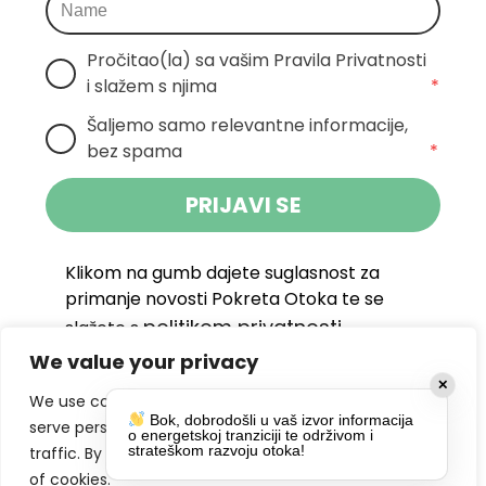
Pročitao(la) sa vašim Pravila Privatnosti 
i slažem s njima
*
Šaljemo samo relevantne informacije, 
bez spama
*
PRIJAVI SE
Klikom na gumb dajete suglasnost za
primanje novosti Pokreta Otoka te se
politikom privatnosti.
slažete s
We value your privacy
DRUŠTVENE MREŽE
✕
We use cookies to enhance your browsing experience,
Bok, dobrodošli u vaš izvor informacija
serve personalized ads or content, and analyze our
o energetskoj tranziciji te održivom i
strateškom razvoju otoka!
traffic. By clicking "Accept All", you consent to our use
of cookies.