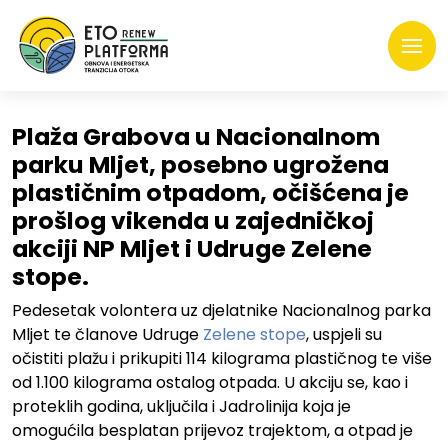
Plaža Grabova u Nacionalnom
parku Mljet, posebno ugrožena
plastičnim otpadom, očišćena je
prošlog vikenda u zajedničkoj
akciji NP Mljet i Udruge Zelene
stope.
Pedesetak volontera uz djelatnike Nacionalnog parka
Mljet te članove Udruge
Zelene stope
, uspjeli su
očistiti plažu i prikupiti 114 kilograma plastičnog te više
od 1.100 kilograma ostalog otpada. U akciju se, kao i
proteklih godina, uključila i Jadrolinija koja je
omogućila besplatan prijevoz trajektom, a otpad je