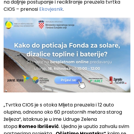
na daljnje postupanje i recikliranje preuzela tvrtka
CIOS – prenosi
Ekovjesnik
.
„Tvrtka CIOS je s otoka Mljeta preuzela i 12 auto
olupina, odnosno oko 60 prostornih metara starog
željeza“, istaknuo je u ime Udruge Zelena
stopa
Romeo Ibrišević
. Ujedno je uputio zahvalu svim
partnerima projekta
„Očistimo Hrvatsku“
kojim se