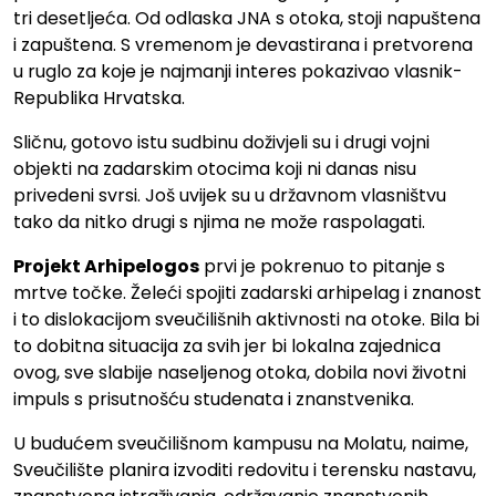
tri desetljeća. Od odlaska JNA s otoka, stoji napuštena
i zapuštena. S vremenom je devastirana i pretvorena
u ruglo za koje je najmanji interes pokazivao vlasnik-
Republika Hrvatska.
Sličnu, gotovo istu sudbinu doživjeli su i drugi vojni
objekti na zadarskim otocima koji ni danas nisu
privedeni svrsi. Još uvijek su u državnom vlasništvu
tako da nitko drugi s njima ne može raspolagati.
Projekt Arhipelogos
prvi je pokrenuo to pitanje s
mrtve točke. Želeći spojiti zadarski arhipelag i znanost
i to dislokacijom sveučilišnih aktivnosti na otoke. Bila bi
to dobitna situacija za svih jer bi lokalna zajednica
ovog, sve slabije naseljenog otoka, dobila novi životni
impuls s prisutnošću studenata i znanstvenika.
U budućem sveučilišnom kampusu na Molatu, naime,
Sveučilište planira izvoditi redovitu i terensku nastavu,