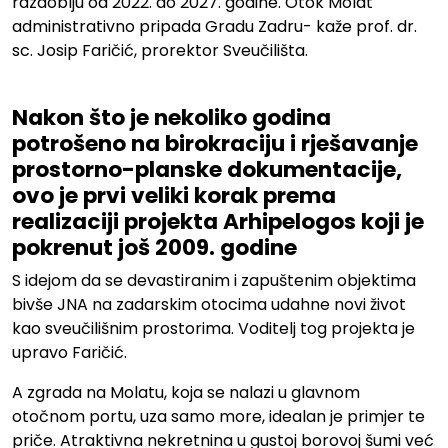
razdoblju od 2022. do 2027. godine. Otok Molat
administrativno pripada Gradu Zadru- kaže prof. dr.
sc. Josip Faričić, prorektor Sveučilišta.
.
Nakon što je nekoliko godina
potrošeno na birokraciju i rješavanje
prostorno-planske dokumentacije,
ovo je prvi veliki korak prema
realizaciji projekta Arhipelogos koji je
pokrenut još 2009. godine
S idejom da se devastiranim i zapuštenim objektima
bivše JNA na zadarskim otocima udahne novi život
kao sveučilišnim prostorima. Voditelj tog projekta je
upravo Faričić.
A zgrada na Molatu, koja se nalazi u glavnom
otočnom portu, uza samo more, idealan je primjer te
priče. Atraktivna nekretnina u gustoj borovoj šumi već