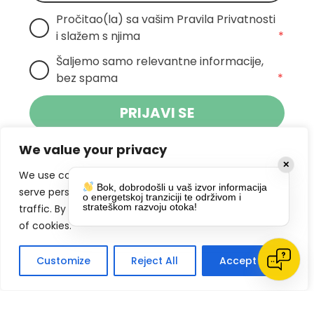
Pročitao(la) sa vašim Pravila Privatnosti 
i slažem s njima
*
Šaljemo samo relevantne informacije, 
bez spama
*
PRIJAVI SE
We value your privacy
Klikom na gumb dajete suglasnost za
✕
primanje novosti Pokreta Otoka te se
We use cookies to enhance your browsing experience,
Bok, dobrodošli u vaš izvor informacija
politikom privatnosti.
slažete s
serve personalized ads or content, and analyze our
o energetskoj tranziciji te održivom i
strateškom razvoju otoka!
traffic. By clicking "Accept All", you consent to our use
DRUŠTVENE MREŽE
of cookies.
Customize
Reject All
Accept All