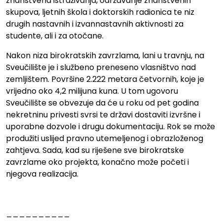
znanstvena istraživanja, održavanje znanstvenih
skupova, ljetnih škola i doktorskih radionica te niz
drugih nastavnih i izvannastavnih aktivnosti za
studente, ali i za otočane.
Nakon niza birokratskih zavrzlama, lani u travnju, na
Sveučilište je i službeno preneseno vlasništvo nad
zemljištem. Površine 2.222 metara četvornih, koje je
vrijedno oko 4,2 milijuna kuna. U tom ugovoru
Sveučilište se obvezuje da će u roku od pet godina
nekretninu privesti svrsi te državi dostaviti izvršne i
uporabne dozvole i drugu dokumentaciju. Rok se može
produžiti uslijed pravno utemeljenog i obrazloženog
zahtjeva. Sada, kad su riješene sve birokratske
zavrzlame oko projekta, konačno može početi i
njegova realizacija.
__________