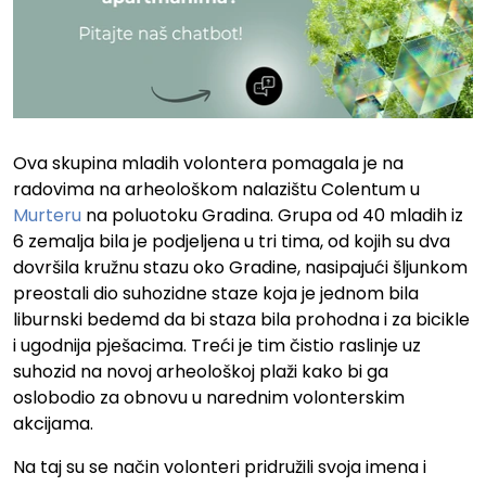
Ova skupina mladih volontera pomagala je na
radovima na arheološkom nalazištu Colentum u
Murteru
na poluotoku Gradina. Grupa od 40 mladih iz
6 zemalja bila je podjeljena u tri tima, od kojih su dva
dovršila kružnu stazu oko Gradine, nasipajući šljunkom
preostali dio suhozidne staze koja je jednom bila
liburnski bedemd da bi staza bila prohodna i za bicikle
i ugodnija pješacima. Treći je tim čistio raslinje uz
suhozid na novoj arheološkoj plaži kako bi ga
oslobodio za obnovu u narednim volonterskim
akcijama.
Na taj su se način volonteri pridružili svoja imena i