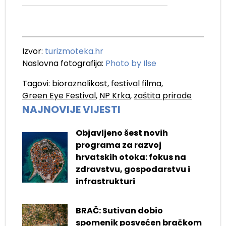
Izvor:
turizmoteka.hr
Naslovna fotografija:
Photo by Ilse
Tagovi:
bioraznolikost
,
festival filma
,
Green Eye Festival
,
NP Krka
,
zaštita prirode
NAJNOVIJE VIJESTI
Objavljeno šest novih
programa za razvoj
hrvatskih otoka: fokus na
zdravstvu, gospodarstvu i
infrastrukturi
BRAČ: Sutivan dobio
spomenik posvećen bračkom