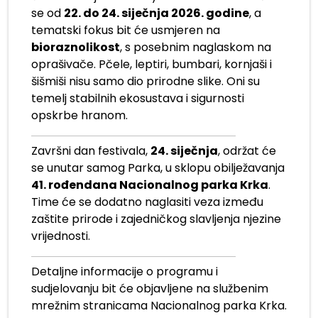
se od
22. do 24. siječnja 2026. godine
, a
tematski fokus bit će usmjeren na
bioraznolikost
, s posebnim naglaskom na
oprašivače. Pčele, leptiri, bumbari, kornjaši i
šišmiši nisu samo dio prirodne slike. Oni su
temelj stabilnih ekosustava i sigurnosti
opskrbe hranom.
Završni dan festivala,
24. siječnja
, održat će
se unutar samog Parka, u sklopu obilježavanja
41. rođendana Nacionalnog parka Krka
.
Time će se dodatno naglasiti veza između
zaštite prirode i zajedničkog slavljenja njezine
vrijednosti.
Detaljne informacije o programu i
sudjelovanju bit će objavljene na službenim
mrežnim stranicama Nacionalnog parka Krka.