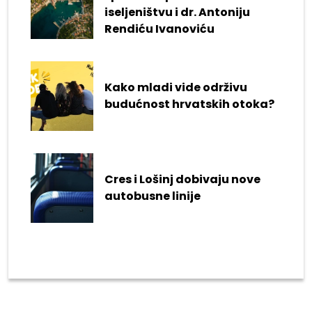
iseljeništvu i dr. Antoniju
Rendiću Ivanoviću
Kako mladi vide održivu
budućnost hrvatskih otoka?
Cres i Lošinj dobivaju nove
autobusne linije