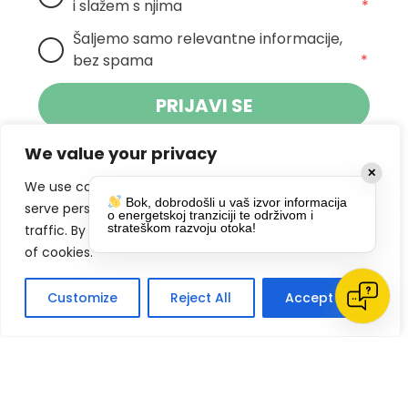
i slažem s njima
*
Šaljemo samo relevantne informacije, 
bez spama
*
PRIJAVI SE
We value your privacy
Klikom na gumb dajete suglasnost za
✕
primanje novosti Pokreta Otoka te se
We use cookies to enhance your browsing experience,
Bok, dobrodošli u vaš izvor informacija
politikom privatnosti.
slažete s
serve personalized ads or content, and analyze our
o energetskoj tranziciji te održivom i
strateškom razvoju otoka!
traffic. By clicking "Accept All", you consent to our use
DRUŠTVENE MREŽE
of cookies.
Customize
Reject All
Accept All
Impressum
Politike privatnosti