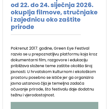
od 22. do 24. siječnja 2026.
okuplja filmove, stručnjake
i zajednicu oko zaštite
prirode
Pokrenut 2017. godine, Green Eye Festival
razvio se u prepoznatljivu platformu koja kroz
dokumentarni film, razgovore i edukaciju
približava složene teme zaštite okoliša široj
javnosti. U hrvatskom kulturnom i ekološkom
prostoru posebno se ističe jer ga organizira
javna ustanova čija je temeljna zadaća
očuvanje prirode, što festivalu daje dodatnu
težinu i vjerodostojnost.