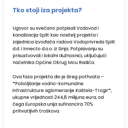
Tko stoji iza projekta?
Ugovor su svečano potpisali Vodovod i
kanalizacija Split kao nositelj projekta i
zajednica izvođača radova Vodoprivreda Split
d.d. i Innecto d.o.o. iz Sinja. Potpisivanju su
prisustvovali i lokalni dužnosnici, uključujući
načelnika Općine Okrug Ivicu Radića.
Ova faza projekta dio je šireg pothvata –
“
Poboljšanje vodno-komunalne
infrastrukture aglomeracije Kaštela-Trogir
”
,
ukupne vrijednosti 244,8 milijuna eura, od
čega Europska unija sufinancira 70%
prihvatljivih troškova.