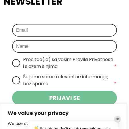
NEWSLETTER
Pročitao(la) sa vašim Pravila Privatnosti 
i slažem s njima
*
Šaljemo samo relevantne informacije, 
bez spama
*
PRIJAVI SE
We value your privacy
Klikom na gumb dajete suglasnost za
✕
primanje novosti Pokreta Otoka te se
We use cookies to enhance your browsing experience,
Bok, dobrodošli u vaš izvor informacija