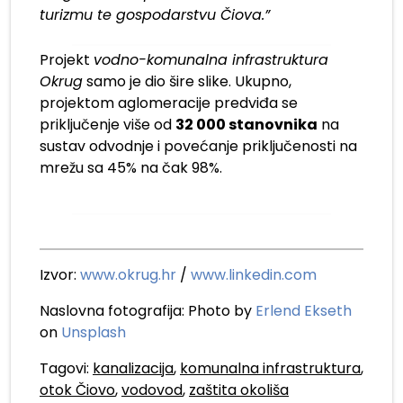
turizmu te gospodarstvu Čiova.”
Projekt
vodno-komunalna infrastruktura
Okrug
samo je dio šire slike. Ukupno,
projektom aglomeracije predviđa se
priključenje više od
32 000 stanovnika
na
sustav odvodnje i povećanje priključenosti na
mrežu sa 45% na čak 98%.
Izvor:
www.okrug.hr
/
www.linkedin.com
Naslovna fotografija: Photo by
Erlend Ekseth
on
Unsplash
Tagovi:
kanalizacija
,
komunalna infrastruktura
,
otok Čiovo
,
vodovod
,
zaštita okoliša