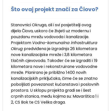
Što ovaj projekt znači za Čiovo?
Stanovnici Okruga, ali i svi posjetitelji ovog
dijela Čiova, uskoro će živjeti uz modernu i
pouzdanu mrežu vodovoda i kanalizacije.
Projektom
Vodno-komunalna infrastruktura
Okrug
predviđena je izgradnja 26 kilometara
nove kanalizacijske mreže i 3,8 kilometara
tlačnih cjevovoda. Također će se izgraditi i 19
kilometara nove i rekonstruirane vodovodne
mreže. Planirano je približno 1400 novih
kanalizacijskih priključaka, čime će se znatno
poboljšati povezanost kućanstava i poslovnih
prostora. U sklopu projekta gradi se i šest
crpnih stanica, među kojima su: Mavarštica 1 i
2, CS Bok te CS Velika draga.