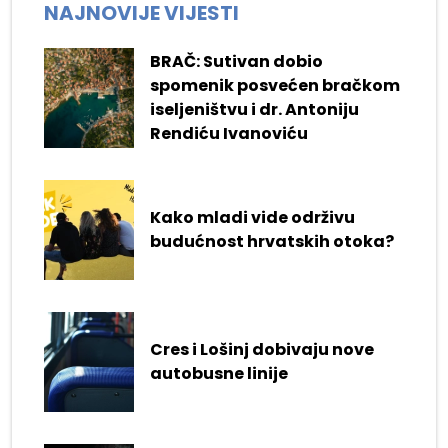
NAJNOVIJE VIJESTI
BRAČ: Sutivan dobio
spomenik posvećen bračkom
iseljeništvu i dr. Antoniju
Rendiću Ivanoviću
Kako mladi vide održivu
budućnost hrvatskih otoka?
Cres i Lošinj dobivaju nove
autobusne linije