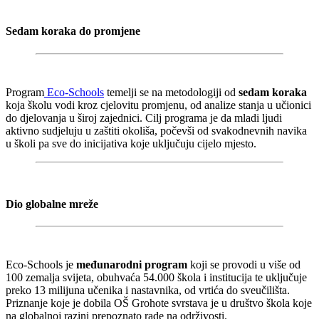
Sedam koraka do promjene
Program
Eco-Schools
temelji se na metodologiji od
sedam koraka
koja školu vodi kroz cjelovitu promjenu, od analize stanja u učionici
do djelovanja u široj zajednici. Cilj programa je da mladi ljudi
aktivno sudjeluju u zaštiti okoliša, počevši od svakodnevnih navika
u školi pa sve do inicijativa koje uključuju cijelo mjesto.
Dio globalne mreže
Eco-Schools je
međunarodni program
koji se provodi u više od
100 zemalja svijeta, obuhvaća 54.000 škola i institucija te uključuje
preko 13 milijuna učenika i nastavnika, od vrtića do sveučilišta.
Priznanje koje je dobila OŠ Grohote svrstava je u društvo škola koje
na globalnoj razini prepoznato rade na održivosti.