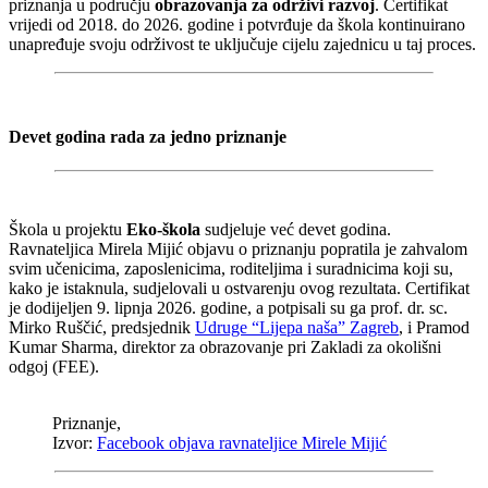
priznanja u području
obrazovanja za održivi razvoj
. Certifikat
vrijedi od 2018. do 2026. godine i potvrđuje da škola kontinuirano
unapređuje svoju održivost te uključuje cijelu zajednicu u taj proces.
Devet godina rada za jedno priznanje
Škola u projektu
Eko-škola
sudjeluje već devet godina.
Ravnateljica Mirela Mijić objavu o priznanju popratila je zahvalom
svim učenicima, zaposlenicima, roditeljima i suradnicima koji su,
kako je istaknula, sudjelovali u ostvarenju ovog rezultata. Certifikat
je dodijeljen 9. lipnja 2026. godine, a potpisali su ga prof. dr. sc.
Mirko Ruščić, predsjednik
Udruge “Lijepa naša” Zagreb
, i Pramod
Kumar Sharma, direktor za obrazovanje pri Zakladi za okolišni
odgoj (FEE).
Priznanje,
Izvor:
Facebook objava ravnateljice Mirele Mijić