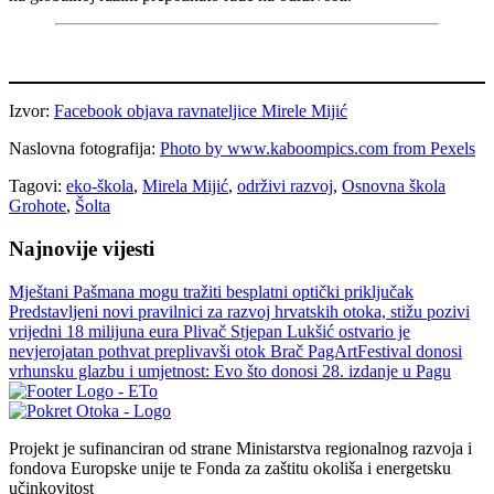
Izvor:
Facebook objava ravnateljice Mirele Mijić
Naslovna fotografija:
Photo by www.kaboompics.com from Pexels
Tagovi:
eko-škola
,
Mirela Mijić
,
održivi razvoj
,
Osnovna škola
Grohote
,
Šolta
Najnovije vijesti
Mještani Pašmana mogu tražiti besplatni optički priključak
Predstavljeni novi pravilnici za razvoj hrvatskih otoka, stižu pozivi
vrijedni 18 milijuna eura
Plivač Stjepan Lukšić ostvario je
nevjerojatan pothvat preplivavši otok Brač
PagArtFestival donosi
vrhunsku glazbu i umjetnost: Evo što donosi 28. izdanje u Pagu
Projekt je sufinanciran od strane Ministarstva regionalnog razvoja i
fondova Europske unije te Fonda za zaštitu okoliša i energetsku
učinkovitost