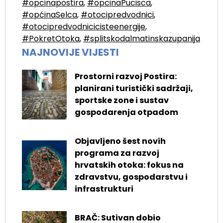
#opcinapostira
,
#opcinaPucisca
,
#općinaSelca
,
#otocipredvodnici
,
#otocipredvodnicicisteenergije
,
#PokretOtoka
,
#splitskodalmatinskazupanija
NAJNOVIJE VIJESTI
Prostorni razvoj Postira:
planirani turistički sadržaji,
sportske zone i sustav
gospodarenja otpadom
Objavljeno šest novih
programa za razvoj
hrvatskih otoka: fokus na
zdravstvu, gospodarstvu i
infrastrukturi
BRAČ: Sutivan dobio