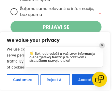
Šaljemo samo relevantne informacije, 
bez spama
*
PRIJAVI SE
We value your privacy
Klikom na gumb dajete suglasnost za
✕
primanje novosti Pokreta Otoka te se
We use cookies to enhance your browsing experience,
Bok, dobrodošli u vaš izvor informacija
politikom privatnosti.
slažete s
serve personalized ads or content, and analyze our
o energetskoj tranziciji te održivom i
strateškom razvoju otoka!
traffic. By clicking "Accept All", you consent to our use
DRUŠTVENE MREŽE
of cookies.
Customize
Reject All
Accept All
Impressum
Politike privatnosti