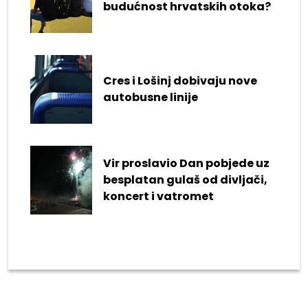
budućnost hrvatskih otoka?
Cres i Lošinj dobivaju nove
autobusne linije
Vir proslavio Dan pobjede uz
besplatan gulaš od divljači,
koncert i vatromet