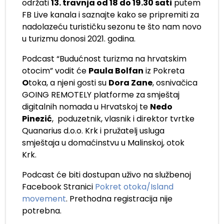
održati
13. travnja od 18 do 19.30 sati
putem
FB Live kanala i saznajte kako se pripremiti za
nadolazeću
turističku sezonu
te što nam novo
u turizmu donosi 2021. godina
.
Podcast “Budućnost turizma na hrvatskim
otocim” vodit će
Paula Bolfan
iz Pokreta
O
toka, a njeni gosti su
Dora Zane
, osnivačica
GOING REMOTELY platforme za smještaj
digitalnih nomada u Hrvatskoj te
Nedo
Pinezić
, poduzetnik, vlasnik i direktor tvrtke
Quanarius d.o.o. Krk i pružatelj usluga
smještaja u domaćinstvu u Malinskoj, otok
Krk.
Podcast će biti dostupan uživo na službenoj
Facebook Stranici
Pokret otoka/Island
movement
. Prethodna registracija nije
potrebna.