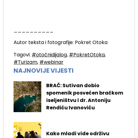
__________
Autor teksta i fotografije: Pokret Otoka
Tagovi:
#otočnidijalog
,
#PokretOtoka
,
#Turizam
,
#webinar
NAJNOVIJE VIJESTI
BRAČ: Sutivan dobio
spomenik posvećen bračkom
iseljeništvu i dr. Antoniju
Rendiću Ivanoviću
Kako mladi vide održivu