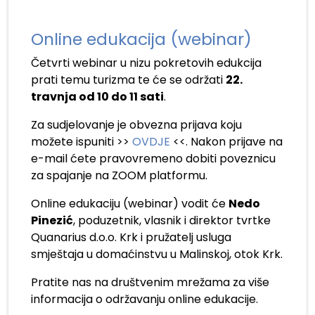
Online edukacija (webinar)
Četvrti webinar u nizu pokretovih edukcija
prati temu turizma te će se održati
22.
travnja od 10 do 11 sati
.
Za sudjelovanje je obvezna prijava koju
možete ispuniti >>
OVDJE
<<. Nakon prijave na
e-mail ćete pravovremeno dobiti poveznicu
za spajanje na ZOOM platformu.
Online edukaciju (webinar) vodit će
Nedo
Pinezić
, poduzetnik, vlasnik i direktor tvrtke
Quanarius d.o.o. Krk i pružatelj usluga
smještaja u domaćinstvu u Malinskoj, otok Krk.
Pratite nas na društvenim mrežama za više
informacija o održavanju online edukacije.