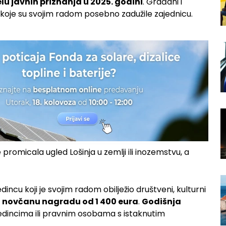
elu javnih priznanja u 2025. godini
. Građani i
je koje su svojim radom posebno zadužile zajednicu.
promicala ugled Lošinja u zemlji ili inozemstvu, a
incu koji je svojim radom obilježio društveni, kulturni
i
novčanu nagradu od 1 400 eura
.
Godišnja
ojedincima ili pravnim osobama s istaknutim