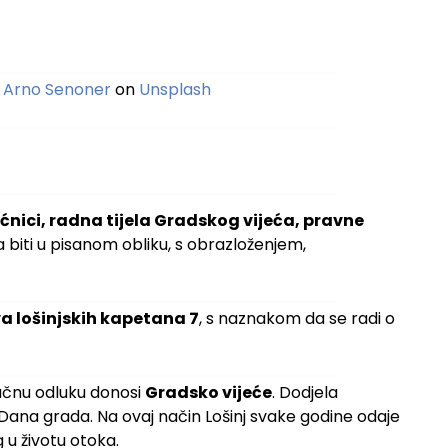
y
Arno Senoner
on
Unsplash
ćnici, radna tijela Gradskog vijeća, pravne
a biti u pisanom obliku, s obrazloženjem,
va lošinjskih kapetana 7
, s naznakom da se radi o
ačnu odluku donosi
Gradsko vijeće
. Dodjela
ana grada. Na ovaj način Lošinj svake godine odaje
g u životu otoka.