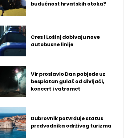
budućnost hrvatskih otoka?
Cres i Lošinj dobivaju nove
autobusne linije
Vir proslavio Dan pobjede uz
besplatan gulaš od divljači,
koncert i vatromet
Dubrovnik potvrđuje status
predvodnika održivog turizma