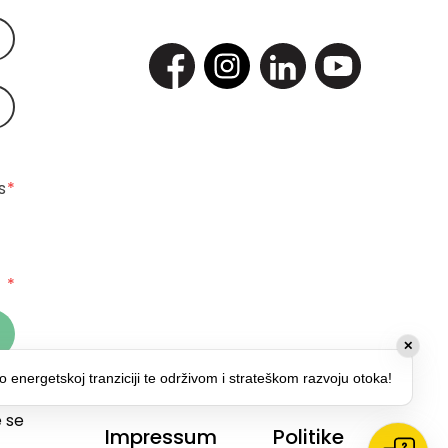
 
*
*
✕
o energetskoj tranziciji te održivom i strateškom razvoju otoka!
 za
 se
Impressum
Politike