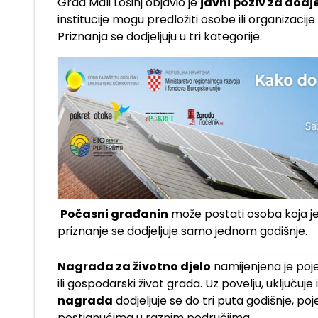
Grad Mali Lošinj objavio je
javni poziv za dodj
institucije mogu predložiti osobe ili organizaci
Priznanja se dodjeljuju u tri kategorije.
Počasni građanin
može postati osoba koja je 
priznanje se dodjeljuje samo jednom godišnje.
Nagrada za životno djelo
namijenjena je pojed
ili gospodarski život grada. Uz povelju, uključuje 
nagrada
dodjeljuje se do tri puta godišnje, p
postignućima u raznim područjima.