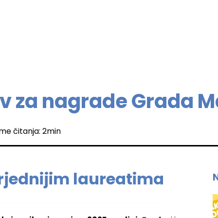
iv za nagrade Grada M
eme čitanja: 2min
vrjednijim laureatima