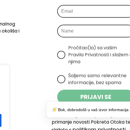
onalnog
okoliša i
Pročitao(la) sa vašim 
Pravila Privatnosti i slažem s
njima
Šaljemo samo relevantne 
informacije, bez spama
PRIJAVI SE
Bok, dobrodošli u vaš izvor informacija 
Klikom na gumb dajete suglasnost
primanje novosti Pokreta Otoka te
politikom privatnosti.
slažete s