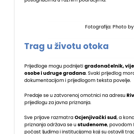
Fotografija: Photo b
Trag u životu otoka
Prijedloge mogu podnijeti
gradonačelnik, vije
osobe i udruge građana
. Svaki prijedlog mor
dokumentacijom i prijedlogom teksta povelje.
Predaje se u zatvorenoj omotnici na adresu
Ri
prijedlogu za javna priznanja.
Sve prijave razmatra
Ocjenjivački sud
, a kon
priznanja održava se u
studenome
, povodom D
počast ljudima i institucijama koji su ostavili tra