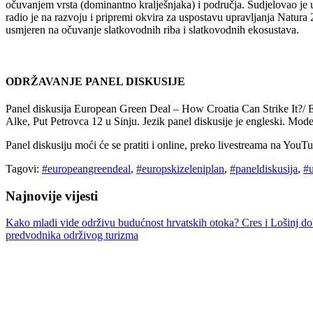
očuvanjem vrsta (dominantno kralješnjaka) i područja. Sudjelovao je 
radio je na razvoju i pripremi okvira za uspostavu upravljanja Natur
usmjeren na očuvanje slatkovodnih riba i slatkovodnih ekosustava.
ODRŽAVANJE PANEL DISKUSIJE
Panel diskusija European Green Deal – How Croatia Can Strike It?/ E
Alke, Put Petrovca 12 u Sinju. Jezik panel diskusije je engleski. M
Panel diskusiju moći će se pratiti i online, preko livestreama na Yo
Tagovi:
#europeangreendeal
,
#europskizeleniplan
,
#paneldiskusija
,
#
Najnovije vijesti
Kako mladi vide održivu budućnost hrvatskih otoka?
Cres i Lošinj do
predvodnika održivog turizma