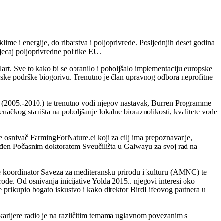
lime i energije, do ribarstva i poljoprivrede. Posljednjih deset godina
jecaj poljoprivredne politike EU.
rt. Sve to kako bi se obranilo i poboljšalo implementaciju europske
uropske podrške biogorivu. Trenutno je član upravnog odbora neprofitne
E (2005.-2010.) te trenutno vodi njegov nastavak, Burren Programme –
kog staništa na poboljšanje lokalne bioraznolikosti, kvalitete vode
 osnivač FarmingForNature.ei koji za cilj ima prepoznavanje,
građen Počasnim doktoratom Sveučilišta u Galwayu za svoj rad na
 je koordinator Saveza za mediteransku prirodu i kulturu (AMNC) te
de. Od osnivanja inicijative Yolda 2015., njegovi interesi oko
je prikupio bogato iskustvo i kako direktor BirdLifeovog partnera u
e karijere radio je na različitim temama uglavnom povezanim s