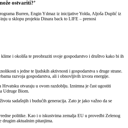
može ostvariti?’
programa Burren, Engin Yılmaz iz inicijative Yolda, Aljoša Duplić iz
inju u sklopu projekta Dinara back to LIFE – prenosi
klime i okoliša te preobraziti svoje gospodarstvo i društvo kako bi ih
likosti s jedne te ljudskih aktivnosti i gospodarstva s druge strane.
ebama razvoja gospodarstva, ali i obnovljivih izvora energije.
za Hrvatsku otvaraju u ovom razdoblju. Iznimna je čast ugostiti
ica Udruge Biom.
ivota sadašnjih i budućih generacija. Zato je jako važno da se
ivredne politike. Kao i o iskustvima zemalja EU u provedbi Zelenog
te drugim aktualnim pitanjima.