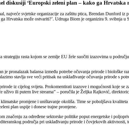
nel diskusiji ‘Europski zeleni plan – kako ga Hrvatska 
al, najveće svjetske organizacije za zaštitu ptica, Brendan Dunford iz 
ga Hrvatska može ostvariti?’. Udruga Biom je organizira 9. svibnja u S
 strategiju rasta kojom se zemlje EU žele suočiti izazovima u području 
n je pronalazak balansa između potrebe očuvanja prirode i biološke razno
alazimo stavlja sve veći pritisak na usklađivanje očuvanja prirode s potr
rirode iz cijelog svijeta. Prokomentirati izazove i mogućnosti koje se 
e uživo ili putem live streama” – poručila je Željka Rajković, direktor
imatske promjene i uništavanje okoliša. Time se poboljšava kvaliteta ž
zeleni plan uspije i donese trajne promjene.
vom značenju za određene sektorske politike poput energetske i poljopr
diteranskog područja pri usklađivanju prirode i čovjekovih aktivnosti, 