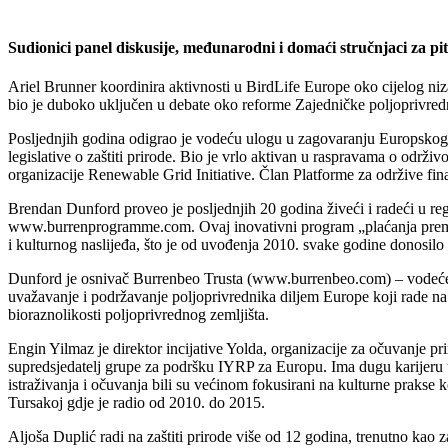
Sudionici panel diskusije, međunarodni i domaći stručnjaci za pi
Ariel Brunner koordinira aktivnosti u BirdLife Europe oko cijelog niza
bio je duboko uključen u debate oko reforme Zajedničke poljoprivredne
Posljednjih godina odigrao je vodeću ulogu u zagovaranju Europskog z
legislative o zaštiti prirode. Bio je vrlo aktivan u raspravama o održ
organizacije Renewable Grid Initiative. Član Platforme za održive fin
Brendan Dunford proveo je posljednjih 20 godina živeći i radeći u r
www.burrenprogramme.com. Ovaj inovativni program „plaćanja prema r
i kulturnog naslijeđa, što je od uvođenja 2010. svake godine donosilo 
Dunford je osnivač Burrenbeo Trusta (www.burrenbeo.com) – vodećeg z
uvažavanje i podržavanje poljoprivrednika diljem Europe koji rade na
bioraznolikosti poljoprivrednog zemljišta.
Engin Yilmaz je direktor incijative Yolda, organizacije za očuvanje p
supredsjedatelj grupe za podršku IYRP za Europu. Ima dugu karijeru u
istraživanja i očuvanja bili su većinom fokusirani na kulturne prakse
Tursakoj gdje je radio od 2010. do 2015.
Aljoša Duplić radi na zaštiti prirode više od 12 godina, trenutno kao