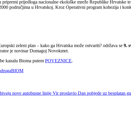
u pripremi prijedloga nacionalne ekološke mreže Republike Hrvatske te
a 2000 područjima u Hrvatskoj. Kroz Operativni program kohezija i konk
uropski zeleni plan – kako ga Hrvatska može ostvariti? održava se
9. 
oderator je novinar Domagoj Novokmet.
uTube kanalu Bioma putem
POVEZNICE
.
udrugaBIOM
bivaju nove autobusne linije
Vir proslavio Dan pobjede uz besplatan gul