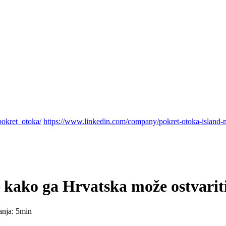
pokret_otoka/
https://www.linkedin.com/company/pokret-otoka-island
 kako ga Hrvatska može ostvarit
anja: 5min