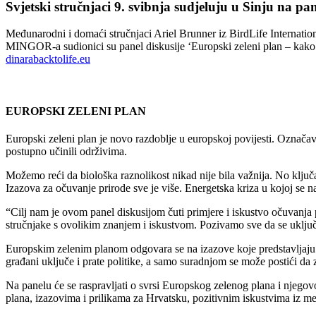
Svjetski stručnjaci 9. svibnja sudjeluju u Sinju na pa
Međunarodni i domaći stručnjaci Ariel Brunner iz BirdLife Internation
MINGOR-a sudionici su panel diskusije ‘Europski zeleni plan – kako 
dinarabacktolife.eu
EUROPSKI ZELENI PLAN
Europski zeleni plan je novo razdoblje u europskoj povijesti. Označava
postupno učinili održivima.
Možemo reći da biološka raznolikost nikad nije bila važnija. No ključa
Izazova za očuvanje prirode sve je više. Energetska kriza u kojoj se n
“Cilj nam je ovom panel diskusijom čuti primjere i iskustvo očuvanja p
stručnjake s ovolikim znanjem i iskustvom. Pozivamo sve da se uključ
Europskim zelenim planom odgovara se na izazove koje predstavljaju kl
građani uključe i prate politike, a samo suradnjom se može postići da 
Na panelu će se raspravljati o svrsi Europskog zelenog plana i njego
plana, izazovima i prilikama za Hrvatsku, pozitivnim iskustvima iz me