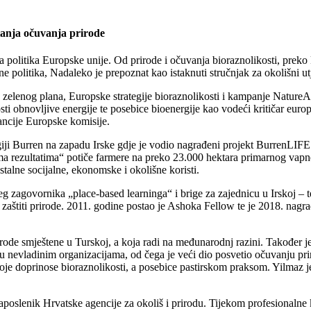
tanja očuvanja prirode
 politika Europske unije. Od prirode i očuvanja bioraznolikosti, preko k
 politika, Nadaleko je prepoznat kao istaknuti stručnjak za okolišni ut
elenog plana, Europske strategije bioraznolikosti i kampanje NatureAla
ivosti obnovljive energije te posebice bioenergije kao vodeći kritičar e
ancije Europske komisije.
egiji Burren na zapadu Irske gdje je vodio nagrađeni projekt BurrenLIF
ezultatima“ potiče farmere na preko 23.000 hektara primarnog vapnenač
stalne socijalne, ekonomske i okolišne koristi.
agovornika „place-based learninga“ i brige za zajednicu u Irskoj – te
 zaštiti prirode. 2011. godine postao je Ashoka Fellow te je 2018. na
rirode smještene u Turskoj, a koja radi na međunarodnj razini. Također
 nevladinim organizacijama, od čega je veći dio posvetio očuvanju priro
 koje doprinose bioraznolikosti, a posebice pastirskom praksom. Yilmaz 
 zaposlenik Hrvatske agencije za okoliš i prirodu. Tijekom profesionaln