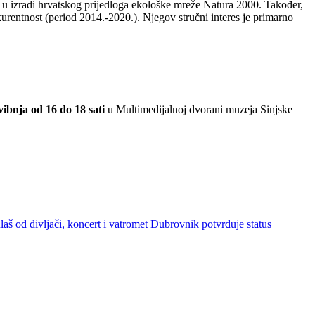
 u izradi hrvatskog prijedloga ekološke mreže Natura 2000. Također,
urentnost (period 2014.-2020.). Njegov stručni interes je primarno
svibnja od 16 do 18 sati
u Multimedijalnoj dvorani muzeja Sinjske
aš od divljači, koncert i vatromet
Dubrovnik potvrđuje status