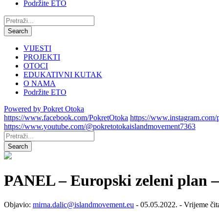
Podržite ETO
Pretraži:
Search
VIJESTI
PROJEKTI
OTOCI
EDUKATIVNI KUTAK
O NAMA
Podržite ETO
Powered by Pokret Otoka
https://www.facebook.com/PokretOtoka
https://www.instagram.com/
https://www.youtube.com/@pokretotokaislandmovement7363
Pretraži:
Search
PANEL – Europski zeleni plan –
Objavio:
mirna.dalic@islandmovement.eu
- 05.05.2022. - Vrijeme čit