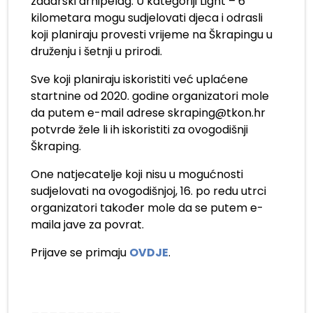
zadarski arhipelag. U kategoriji Light – 6
kilometara mogu sudjelovati djeca i odrasli
koji planiraju provesti vrijeme na Škrapingu u
druženju i šetnji u prirodi.
Sve koji planiraju iskoristiti već uplaćene
startnine od 2020. godine organizatori mole
da putem e-mail adrese skraping@tkon.hr
potvrde žele li ih iskoristiti za ovogodišnji
Škraping.
One natjecatelje koji nisu u mogućnosti
sudjelovati na ovogodišnjoj, 16. po redu utrci
organizatori također mole da se putem e-
maila jave za povrat.
Prijave se primaju
OVDJE
.
__________