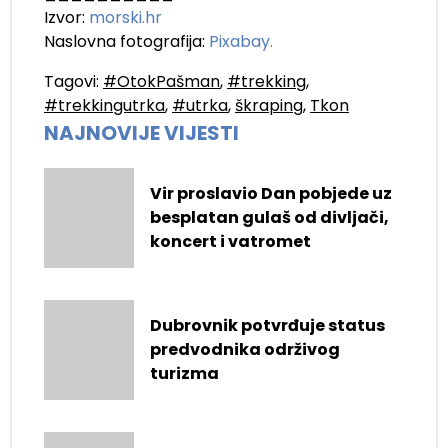
Izvor:
morski.hr
Naslovna fotografija:
Pixabay.
Tagovi:
#OtokPašman
,
#trekking
,
#trekkingutrka
,
#utrka
,
škraping
,
Tkon
NAJNOVIJE VIJESTI
Vir proslavio Dan pobjede uz
besplatan gulaš od divljači,
koncert i vatromet
Dubrovnik potvrđuje status
predvodnika održivog
turizma