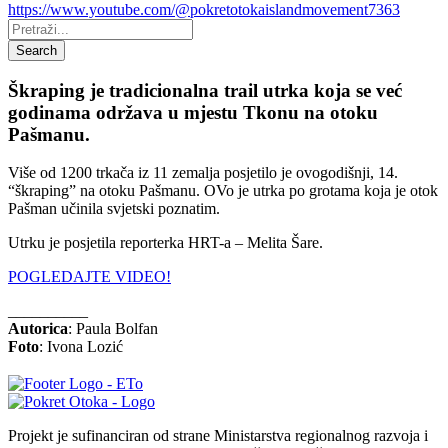
https://www.youtube.com/@pokretotokaislandmovement7363
Pretraži:
Search
Škraping je tradicionalna trail utrka koja se već
godinama održava u mjestu Tkonu na otoku
Pašmanu.
Više od 1200 trkača iz 11 zemalja posjetilo je ovogodišnji, 14.
“škraping” na otoku Pašmanu. OVo je utrka po grotama koja je otok
Pašman učinila svjetski poznatim.
Utrku je posjetila reporterka HRT-a – Melita Šare.
POGLEDAJTE VIDEO!
__________
Autorica
: Paula Bolfan
Foto
: Ivona Lozić
Projekt je sufinanciran od strane Ministarstva regionalnog razvoja i