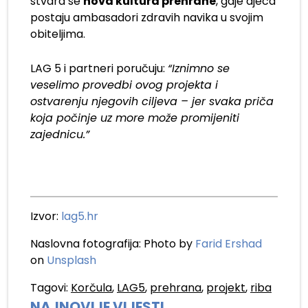
stvara se
nova kultura prehrane
, gdje djeca
postaju ambasadori zdravih navika u svojim
obiteljima.
LAG 5 i partneri poručuju:
“Iznimno se
veselimo provedbi ovog projekta i
ostvarenju njegovih ciljeva – jer svaka priča
koja počinje uz more može promijeniti
zajednicu.”
Izvor:
lag5.hr
Naslovna fotografija: Photo by
Farid Ershad
on
Unsplash
Tagovi:
Korčula
,
LAG5
,
prehrana
,
projekt
,
riba
NAJNOVIJE VIJESTI