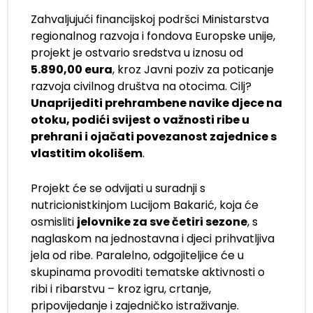
Zahvaljujući financijskoj podršci Ministarstva
regionalnog razvoja i fondova Europske unije,
projekt je ostvario sredstva u iznosu od
5.890,00 eura
, kroz Javni poziv za poticanje
razvoja civilnog društva na otocima. Cilj?
Unaprijediti prehrambene navike djece na
otoku, podići svijest o važnosti ribe u
prehrani i ojačati povezanost zajednice s
vlastitim okolišem
.
Projekt će se odvijati u suradnji s
nutricionistkinjom Lucijom Bakarić, koja će
osmisliti
jelovnike za sve četiri sezone
, s
naglaskom na jednostavna i djeci prihvatljiva
jela od ribe. Paralelno, odgojiteljice će u
skupinama provoditi tematske aktivnosti o
ribi i ribarstvu – kroz igru, crtanje,
pripovijedanje i zajedničko istraživanje.