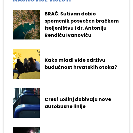
BRAČ: Sutivan dobio
spomenik posvećen bračkom
iseljeništvu i dr. Antoniju
Rendiću Ivanoviću
Kako mladi vide održivu
budućnost hrvatskih otoka?
Cres i Lošinj dobivaju nove
autobusne linije