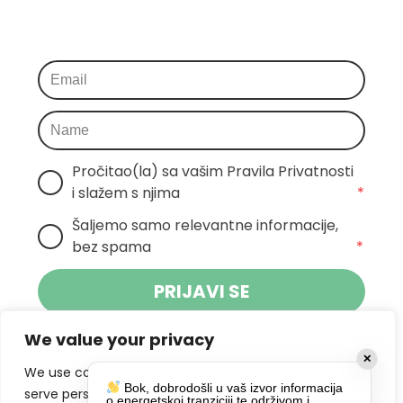
Pročitao(la) sa vašim Pravila Privatnosti 
i slažem s njima
*
Šaljemo samo relevantne informacije, 
bez spama
*
PRIJAVI SE
We value your privacy
Klikom na gumb dajete suglasnost za
✕
primanje novosti Pokreta Otoka te se
We use cookies to enhance your browsing experience,
Bok, dobrodošli u vaš izvor informacija
politikom privatnosti.
slažete s
serve personalized ads or content, and analyze our
o energetskoj tranziciji te održivom i