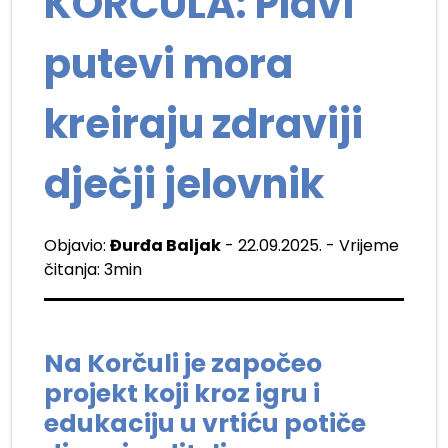
KORČULA: Plavi
putevi mora
kreiraju zdraviji
dječji jelovnik
Objavio:
Đurđa Baljak
- 22.09.2025. - Vrijeme
čitanja: 3min
Na Korčuli je započeo
projekt koji kroz igru i
edukaciju u vrtiću potiče