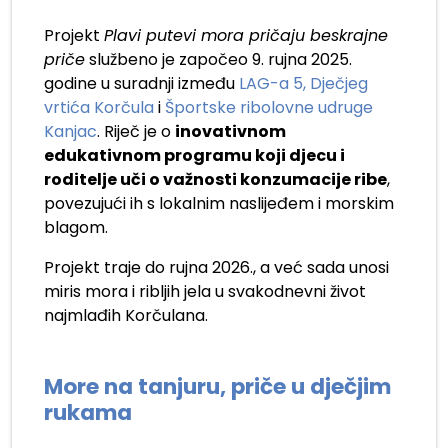
Projekt
Plavi putevi mora pričaju beskrajne
priče
službeno je započeo 9. rujna 2025.
godine u suradnji između
LAG-a 5,
Dječjeg
vrtića Korčula
i
Športske ribolovne udruge
Kanjac
. Riječ je o
inovativnom
edukativnom programu koji djecu i
roditelje uči o važnosti konzumacije ribe
,
povezujući ih s lokalnim naslijeđem i morskim
blagom.
Projekt traje do rujna 2026., a već sada unosi
miris mora i ribljih jela u svakodnevni život
najmlađih Korčulana.
More na tanjuru, priče u dječjim
rukama