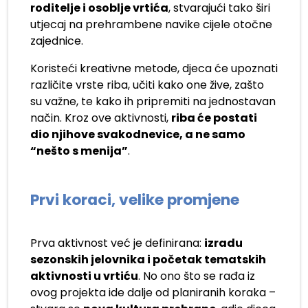
roditelje i osoblje vrtića
, stvarajući tako širi
utjecaj na prehrambene navike cijele otočne
zajednice.
Koristeći kreativne metode, djeca će upoznati
različite vrste riba, učiti kako one žive, zašto
su važne, te kako ih pripremiti na jednostavan
način. Kroz ove aktivnosti,
riba će postati
dio njihove svakodnevice, a ne samo
“nešto s menija”
.
Prvi koraci, velike promjene
Prva aktivnost već je definirana:
izradu
sezonskih jelovnika i početak tematskih
aktivnosti u vrtiću
. No ono što se rađa iz
ovog projekta ide dalje od planiranih koraka –