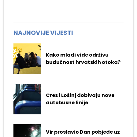
NAJNOVIJE VIJESTI
Kako mladi vide održivu
budućnost hrvatskih otoka?
Cres i Lošinj dobivaju nove
autobusne linije
Vir proslavio Dan pobjede uz