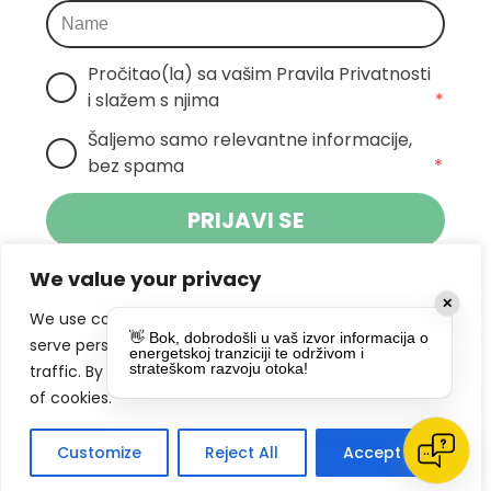
Pročitao(la) sa vašim Pravila Privatnosti 
i slažem s njima
*
Šaljemo samo relevantne informacije, 
bez spama
*
PRIJAVI SE
We value your privacy
Klikom na gumb dajete suglasnost za
✕
primanje novosti Pokreta Otoka te se
We use cookies to enhance your browsing experience,
👋 Bok, dobrodošli u vaš izvor informacija o
politikom privatnosti.
slažete s
serve personalized ads or content, and analyze our
energetskoj tranziciji te održivom i
strateškom razvoju otoka!
traffic. By clicking "Accept All", you consent to our use
DRUŠTVENE MREŽE
of cookies.
Customize
Reject All
Accept All