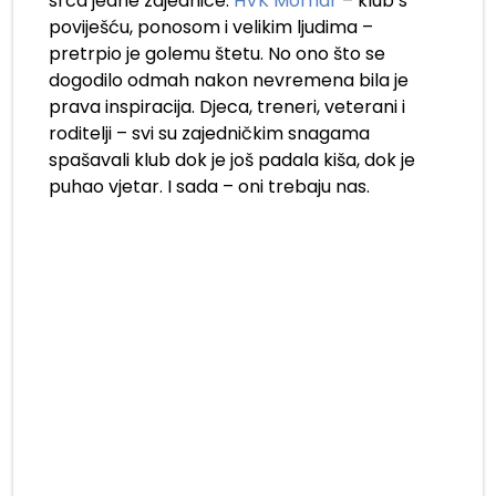
srca jedne zajednice.
HVK Mornar
– klub s
poviješću, ponosom i velikim ljudima –
pretrpio je golemu štetu. No ono što se
dogodilo odmah nakon nevremena bila je
prava inspiracija. Djeca, treneri, veterani i
roditelji – svi su zajedničkim snagama
spašavali klub dok je još padala kiša, dok je
puhao vjetar. I sada – oni trebaju nas.