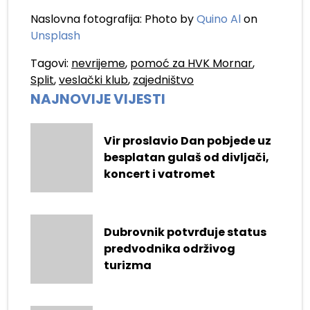
Naslovna fotografija: Photo by
Quino Al
on
Unsplash
Tagovi:
nevrijeme
,
pomoć za HVK Mornar
,
Split
,
veslački klub
,
zajedništvo
NAJNOVIJE VIJESTI
Vir proslavio Dan pobjede uz
besplatan gulaš od divljači,
koncert i vatromet
Dubrovnik potvrđuje status
predvodnika održivog
turizma