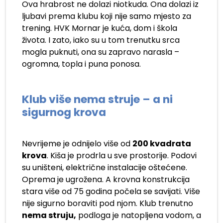
Ova hrabrost ne dolazi niotkuda. Ona dolazi iz
ljubavi prema klubu koji nije samo mjesto za
trening. HVK Mornar je kuća, dom i škola
života. I zato, iako su u tom trenutku srca
mogla puknuti, ona su zapravo narasla –
ogromna, topla i puna ponosa.
Klub više nema struje – a ni
sigurnog krova
Nevrijeme je odnijelo više od
200 kvadrata
krova
. Kiša je prodrla u sve prostorije. Podovi
su uništeni, električne instalacije oštećene.
Oprema je ugrožena. A krovna konstrukcija
stara više od 75 godina počela se savijati. Više
nije sigurno boraviti pod njom. Klub trenutno
nema struju,
podloga je natopljena vodom, a