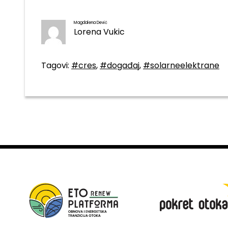
Magdalena Dević
Lorena Vukic
Tagovi:
#cres
,
#događaj
,
#solarneelektrane