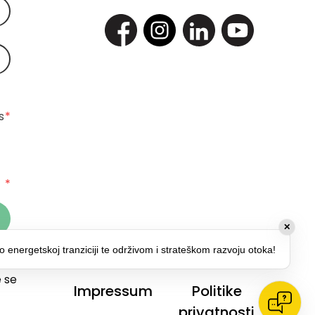
 
*
*
✕
o energetskoj tranziciji te održivom i strateškom razvoju otoka!
 za
 se
Impressum
Politike
privatnosti