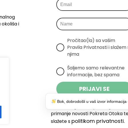
onalnog
okoliša i
Pročitao(la) sa vašim 
Pravila Privatnosti i slažem s
njima
Šaljemo samo relevantne 
informacije, bez spama
PRIJAVI SE
Bok, dobrodošli u vaš izvor informacija 
Klikom na gumb dajete suglasnost
primanje novosti Pokreta Otoka te
politikom privatnosti.
slažete s