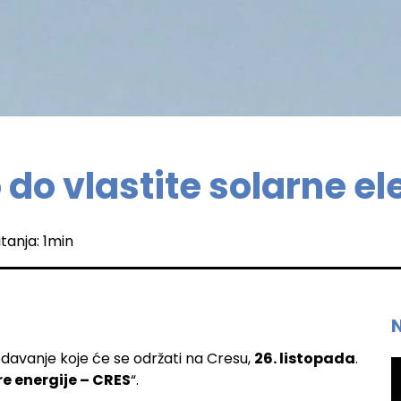
do vlastite solarne el
itanja: 1min
avanje koje će se održati na Cresu,
26. listopada
.
e energije – CRES
“.