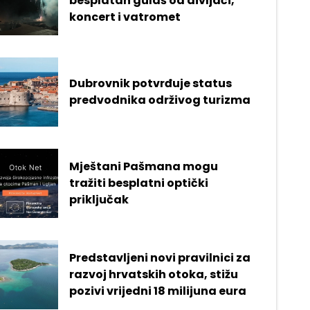
besplatan gulaš od divljači,
koncert i vatromet
Dubrovnik potvrđuje status
predvodnika održivog turizma
Mještani Pašmana mogu
tražiti besplatni optički
priključak
Predstavljeni novi pravilnici za
razvoj hrvatskih otoka, stižu
pozivi vrijedni 18 milijuna eura