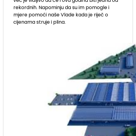
već je vidljivo da će i ova godina biti jedna od
rekordnih. Napominju da su im pomogle i
mjere pomoći naše Vlade kada je riječ o
cijenama struje i plina.