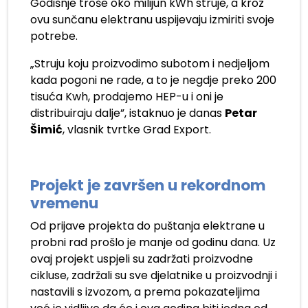
Godišnje troše oko milijun kWh struje, a kroz
ovu sunčanu elektranu uspijevaju izmiriti svoje
potrebe.
„Struju koju proizvodimo subotom i nedjeljom
kada pogoni ne rade, a to je negdje preko 200
tisuća Kwh, prodajemo HEP-u i oni je
distribuiraju dalje”, istaknuo je danas
Petar
Šimić
, vlasnik tvrtke Grad Export.
Projekt je završen u rekordnom
vremenu
Od prijave projekta do puštanja elektrane u
probni rad prošlo je manje od godinu dana. Uz
ovaj projekt uspjeli su zadržati proizvodne
cikluse, zadržali su sve djelatnike u proizvodnji i
nastavili s izvozom, a prema pokazateljima