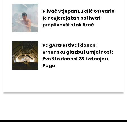
Plivač Stjepan Lukšić ostvario
je nevjerojatan pothvat
preplivavši otok Brač
PagArtFestival donosi
vrhunsku glazbu i umjetnost:
Evo što donosi 28. izdanje u
Pagu