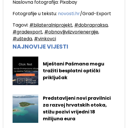
Naslovna fotografija: Pixabay
Fotografije u tekstu:
novosti.hr
/Grad-Export
Tagovi:
#bilateralniprojekt
,
#dobrapraksa
,
#gradexport
,
#obnovljiviizvorienergije
,
#ušteda
,
#vinkovci
NAJNOVIJE VIJESTI
Mještani Pašmana mogu
tražiti besplatni optički
priključak
Predstavljeni novi pravilnici
za razvoj hrvatskih otoka,
stižu pozivi vrijedni 18
milijuna eura