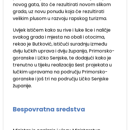
novog gata, što će rezultirati novom slikom
grada, uz novu ponudu koja će rezultirati
velikim plusom u razvoju rapskog turizma.
Uvijek ističem kako su rive i luke lice i naličje
svakog grada i mjesta na obali i otocima,
rekao je Butković, ističući suradnju između
dviju lučkih uprava i dviju županija, Primorsko-
goranske i Ličko Senjske, te dodajući kako je
trenutno u tijeku realizacija šest projekata u
lučkim upravama na području Primorsko-
goranske i još tri na području Ličko Senjske
županije.
Bespovratna sredstva