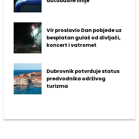
autobusne linije
Vir proslavio Dan pobjede uz
besplatan gulaš od divljači,
koncert i vatromet
Dubrovnik potvrđuje status
predvodnika održivog
turizma