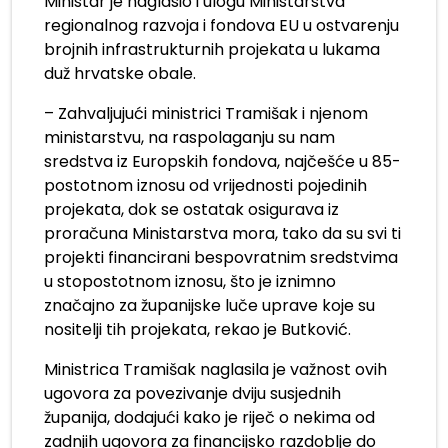
Ministar je naglasio i ulogu Ministarstva
regionalnog razvoja i fondova EU u ostvarenju
brojnih infrastrukturnih projekata u lukama
duž hrvatske obale.
– Zahvaljujući ministrici Tramišak i njenom
ministarstvu, na raspolaganju su nam
sredstva iz Europskih fondova, najčešće u 85-
postotnom iznosu od vrijednosti pojedinih
projekata, dok se ostatak osigurava iz
proračuna Ministarstva mora, tako da su svi ti
projekti financirani bespovratnim sredstvima
u stopostotnom iznosu, što je iznimno
značajno za županijske luče uprave koje su
nositelji tih projekata, rekao je Butković.
Ministrica Tramišak naglasila je važnost ovih
ugovora za povezivanje dviju susjednih
županija, dodajući kako je riječ o nekima od
zadnjih ugovora za financijsko razdoblje do