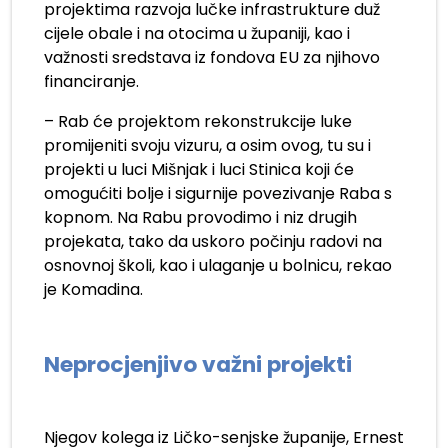
projektima razvoja lučke infrastrukture duž
cijele obale i na otocima u županiji, kao i
važnosti sredstava iz fondova EU za njihovo
financiranje.
– Rab će projektom rekonstrukcije luke
promijeniti svoju vizuru, a osim ovog, tu su i
projekti u luci Mišnjak i luci Stinica koji će
omogućiti bolje i sigurnije povezivanje Raba s
kopnom. Na Rabu provodimo i niz drugih
projekata, tako da uskoro počinju radovi na
osnovnoj školi, kao i ulaganje u bolnicu, rekao
je Komadina.
.
Neprocjenjivo važni projekti
Njegov kolega iz Ličko-senjske županije, Ernest