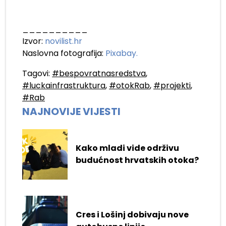
__________
Izvor:
novilist.hr
Naslovna fotografija:
Pixabay.
Tagovi:
#bespovratnasredstva
,
#luckainfrastruktura
,
#otokRab
,
#projekti
,
#Rab
NAJNOVIJE VIJESTI
Kako mladi vide održivu
budućnost hrvatskih otoka?
Cres i Lošinj dobivaju nove