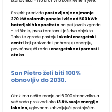
stanovnika – i to kroz vrlo konkretne mjere.
Projekt predviđa
postavljanje najmanje
270 kW solarnih panela i više od 500 kWh
baterijskih kapaciteta
na pet javnih zgrada
– tri škole, javnu teretanu i još dva objekta.
Tako te zgrade postaju
lokalni energetski
centri
koji proizvode i pohranjuju energiju,
povećavajući razinu
energetske otpornosti
otoka
.
San Pietro želi biti 100%
obnovljiv do 2030.
Otok ima nešto manje od 6.000 stanovnika, a
već sada proizvodi oko
13.5% svoje energije
lokalno
, uglavnom zahvaljujući postojećim