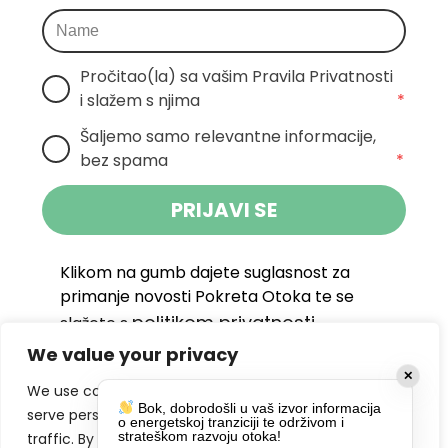
Pročitao(la) sa vašim Pravila Privatnosti 
i slažem s njima
*
Šaljemo samo relevantne informacije, 
bez spama
*
PRIJAVI SE
Klikom na gumb dajete suglasnost za
primanje novosti Pokreta Otoka te se
politikom privatnosti.
slažete s
We value your privacy
DRUŠTVENE MREŽE
✕
We use cookies to enhance your browsing experience,
Bok, dobrodošli u vaš izvor informacija
serve personalized ads or content, and analyze our
o energetskoj tranziciji te održivom i
strateškom razvoju otoka!
traffic. By clicking "Accept All", you consent to our use