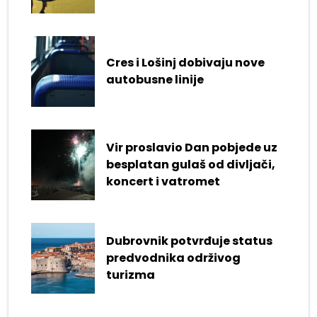
Cres i Lošinj dobivaju nove
autobusne linije
Vir proslavio Dan pobjede uz
besplatan gulaš od divljači,
koncert i vatromet
Dubrovnik potvrđuje status
predvodnika održivog
turizma