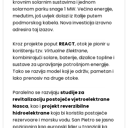
krovnim solarnim sustavima i jednom
solarnom parku snage 1 MW. Većina energije,
međutim, još uvijek dolazi iz Italije putem
podmorskog kabela. Nova investicija izravno
adresira taj izazov.
Kroz projekte poput
REACT
, otok je pionir u
korištenju tzv.
Virtualne Elektrane
,
kombinirajući solare, baterije, dizalice topline i
sustave za upravljanje potrošnjom energije.
Tako se razvija model koji je održiv, pametan i
lako prenosiv na druge otoke.
Paralelno se razvijaju
studije za
revitalizaciju postojeće vjetroelektrane
Nasca
, kao i
projekt reverzibilne
hidroelektrane
koja bi koristila postojeće
rezervoare i morsku vodu. San Pietro se jasno
pozicionira kao europski lider u tranziciji ka