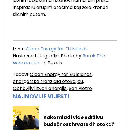
javnim objektima i stanovnicima, ali i pruža
inspiraciju drugim otocima koji žele krenuti
sličnim putem.
Izvor:
Clean Energy for EU islands
Naslovna fotografija: Photo by
Burak The
Weekender
on Pexels
Tagovi:
Clean Energy for EU islands
,
energetska tranzicija otoka
,
eu
,
Obnovljivi izvori energije
,
San Pietro
NAJNOVIJE VIJESTI
Kako mladi vide održivu
budućnost hrvatskih otoka?