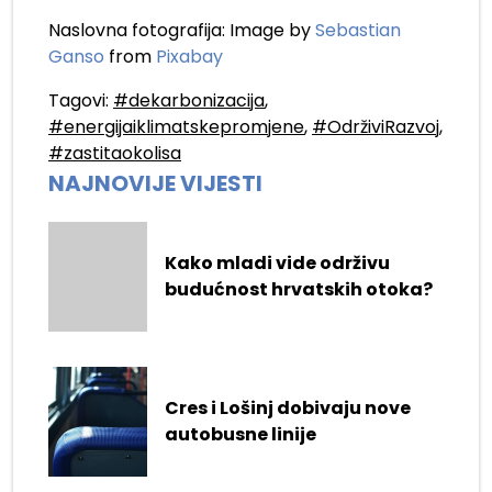
Naslovna fotografija: Image by
Sebastian
Ganso
from
Pixabay
Tagovi:
#dekarbonizacija
,
#energijaiklimatskepromjene
,
#OdrživiRazvoj
,
#zastitaokolisa
NAJNOVIJE VIJESTI
Kako mladi vide održivu
budućnost hrvatskih otoka?
Cres i Lošinj dobivaju nove
autobusne linije