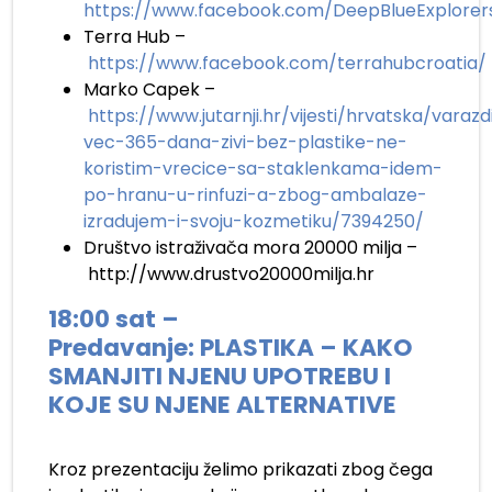
https://www.facebook.com/DeepBlueExplorer
Terra Hub –
https://www.facebook.com/terrahubcroatia/
Marko Capek –
https://www.jutarnji.hr/vijesti/hrvatska/varaz
vec-365-dana-zivi-bez-plastike-ne-
koristim-vrecice-sa-staklenkama-idem-
po-hranu-u-rinfuzi-a-zbog-ambalaze-
izradujem-i-svoju-kozmetiku/7394250/
Društvo istraživača mora 20000 milja –
http://www.drustvo20000milja.hr
18:00 sat –
Predavanje:
PLASTIKA – KAKO
SMANJITI NJENU UPOTREBU I
KOJE SU NJENE ALTERNATIVE
.
Kroz prezentaciju želimo prikazati zbog čega