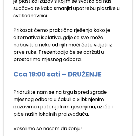
je plastika izazov s kojim se svatko od nas
suočava te kako smanjiti upotrebu plastike u
svakodnevnici.
.
Prikazat ćemo praktična rješenja kako je
alternativa isplativa, gdje se sve može
nabaviti, a neke od njih moći ćete vidjeti iz
prve ruke. Prezentacija će se održati u
prostorima mjesnog odbora.
.
Cca 19:00 sati – DRUŽENJE
.
Pridružite nam se na trgu ispred zgrade
mjesnog odbora u ćakuli o Silbi; njenim
izazovima i potenijalnim rješenjima, uz iće i
piće naših lokalnih proizvođača.
.
Veselimo se našem druženju!
__________