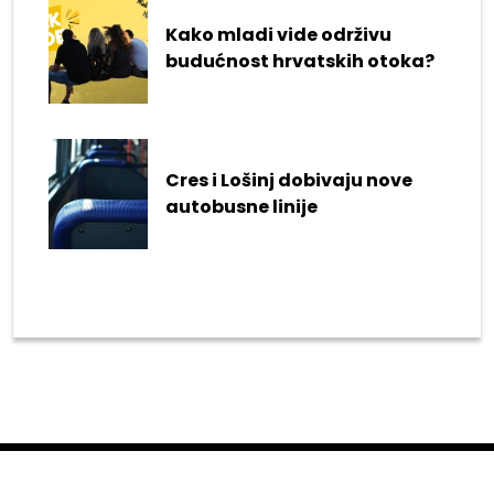
Kako mladi vide održivu
budućnost hrvatskih otoka?
Cres i Lošinj dobivaju nove
autobusne linije