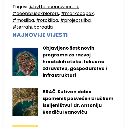
Tagovi:
#bytheoceanweunite
,
#deepblueexplorers
,
#markocapek
,
#mosilba
,
#otokilba
,
#projectsilba
,
#terrahubcroatia
NAJNOVIJE VIJESTI
Objavljeno šest novih
programa za razvoj
hrvatskih otoka: fokus na
zdravstvu, gospodarstvu i
infrastrukturi
BRAČ: Sutivan dobio
spomenik posvećen bračkom
iseljeništvu i dr. Antoniju
Rendiću Ivanoviću