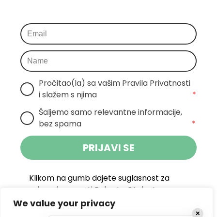
Pročitao(la) sa vašim Pravila Privatnosti 
i slažem s njima
*
Šaljemo samo relevantne informacije, 
bez spama
*
PRIJAVI SE
Klikom na gumb dajete suglasnost za
primanje novosti Pokreta Otoka te se
politikom privatnosti.
slažete s
We value your privacy
✕