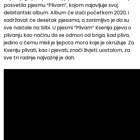
posvetila pjesmu “Plivam”, kojom najavljuje svoj
debitantski album. Album će izaći početkom 2020. i
sadržavat će desetak pjesama, a zanimljivo je da su
sve nastale na Silbi. U pjesmi “Plivam” Ksenija pjeva o
plivanju kao načinu da se odmori od briga; kad pliva,
jedino o čemu misli je ljepota mora koje je okružuje. Za
Kseniju plivati, kao i pjevati, znači živjeti; uostalom, za
sve tri radnje najvažniji je dah.
.