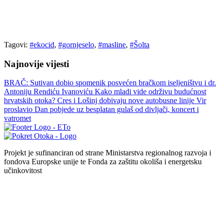
Tagovi:
#ekocid
,
#gornjeselo
,
#masline
,
#Šolta
Najnovije vijesti
BRAČ: Sutivan dobio spomenik posvećen bračkom iseljeništvu i dr.
Antoniju Rendiću Ivanoviću
Kako mladi vide održivu budućnost
hrvatskih otoka?
Cres i Lošinj dobivaju nove autobusne linije
Vir
proslavio Dan pobjede uz besplatan gulaš od divljači, koncert i
vatromet
Projekt je sufinanciran od strane Ministarstva regionalnog razvoja i
fondova Europske unije te Fonda za zaštitu okoliša i energetsku
učinkovitost