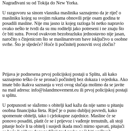
Nagrađivani su od Tokija do New Yorka.
U razgovoru sa sinom vlasnika maslinika saznajemo da je riječ o
masliniku kojeg su svojim rukama obnovili prije osam godina te
posadili masline. Nije mu jasno iz kojeg razloga bi netko napravio
ovako nešto te tvrdi da su mu roditelji jako potreseni i ne znaju što
će biti sutra. Povod ovakvom bezobrazluku jednostavno nije jasan,
naročito s činjenicom što se maslinarstvom bave isključivo u osobne
svrhe. Što je sljedeće? Hoće li počinitelj ponoviti svoj zločin?
.
.
Prijava je podnesena prvoj policijskoj postaji u Splitu, ali kako
saznajemo teško će se pronaći počinitelj bez dokaza i svjedoka. Ako
imate bilo ikakva saznanja u vezi ovog slučaja molimo da se javite
na mail adresu: info@islandmovement.eu ili prvoj policijskoj postaji
u splitu.
U potpunosti se slažemo s obitelji kad kažu da nije samo u pitanju
osobna financijska šteta. Riječ je o puno dubljoj povredi, kako
spomenute obitelji, tako i cjelokupne zajednice. Masline će se
ponovo posaditi, platit će se i prijevoz i vađenje trenutnih, ali stoji
pitanje hoće li ta obitelj i susjedi ikada moći mirno spavati, pitajući