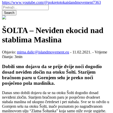
https://www.youtube.com/@pokretotokaislandmovement7363
Pretraži:
Search
ŠOLTA – Neviđen ekocid nad
stablima Maslina
Objavio:
mirna.dalic@islandmovement.eu
- 11.02.2021. - Vrijeme
čitanja: 3min
Dobili smo dojavu da se prije dvije noći dogodio
dosad neviđen zločin na otoku Šolti. Starijem
bračnom paru u Gornjem selu je preko noći
posječeno pola maslinika.
Danas smo dobili dojavu da se na otoku Šolti dogodio dosad
neviđeni zločin. Starijem bračnom paru je posječeno dvadeset
stabala maslina od ukupno četrdeset i pet stabala. Sve se to odvilo u
Gornjem selu na otoku Šolti, inače poznatom po nagrađivanom
maslinovom ulju “Zlatna Šoltanka” koja samo niže svoje uspjehe.