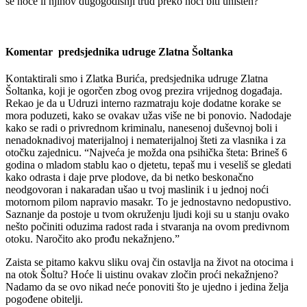
se hoće li njihov dugogodišnji trud preko noći biti uništen?
.
Komentar predsjednika udruge Zlatna Šoltanka
Kontaktirali smo i Zlatka Burića, predsjednika udruge Zlatna
Šoltanka, koji je ogorčen zbog ovog prezira vrijednog događaja.
Rekao je da u Udruzi interno razmatraju koje dodatne korake se
mora poduzeti, kako se ovakav užas više ne bi ponovio. Nadodaje
kako se radi o privrednom kriminalu, nanesenoj duševnoj boli i
nenadoknadivoj materijalnoj i nematerijalnoj šteti za vlasnika i za
otočku zajednicu. “Najveća je možda ona psihička šteta: Brineš 6
godina o mladom stablu kao o djetetu, tepaš mu i veseliš se gledati
kako odrasta i daje prve plodove, da bi netko beskonačno
neodgovoran i nakaradan ušao u tvoj maslinik i u jednoj noći
motornom pilom napravio masakr. To je jednostavno nedopustivo.
Saznanje da postoje u tvom okruženju ljudi koji su u stanju ovako
nešto počiniti oduzima radost rada i stvaranja na ovom predivnom
otoku. Naročito ako prođu nekažnjeno.”
Zaista se pitamo kakvu sliku ovaj čin ostavlja na život na otocima i
na otok Šoltu? Hoće li uistinu ovakav zločin proći nekažnjeno?
Nadamo da se ovo nikad neće ponoviti što je ujedno i jedina želja
pogođene obitelji.