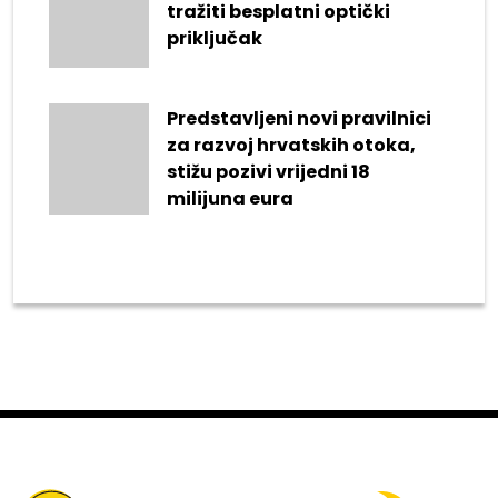
tražiti besplatni optički
priključak
Predstavljeni novi pravilnici
za razvoj hrvatskih otoka,
stižu pozivi vrijedni 18
milijuna eura