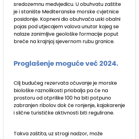
sredozemnu medvjedicu. U obuhvatu zaštite
je i stanište Mediteranske morske cvjetnice
posidonije. Kopneni dio obuhvaća uski obalni
pojas pod utjecajem valova unutar kojeg se
nalaze zanimljive geološke formacije poput
breče na krajnjoj sjevernom rubu granice.
Proglašenje moguće već 2024.
Cilj budućeg rezervata očuvanje je morske
biološke raznolikosti priobalja pa će na
prostoru od otprilike 100 ha biti potpuno
zabranjen ribolov dok će ronjenje, kajakarenje
i slične turističke aktivnosti biti regulirane.
Takva zaštita, uz strogi nadzor, može