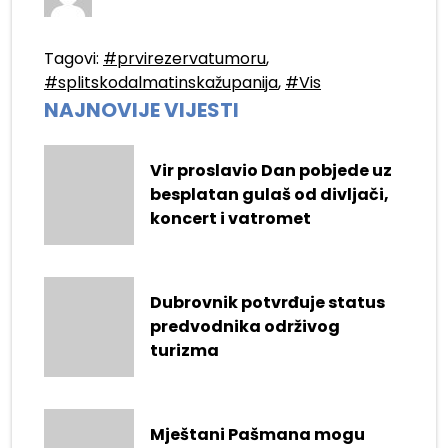
Tagovi:
#prvirezervatumoru
,
#splitskodalmatinskažupanija
,
#Vis
NAJNOVIJE VIJESTI
Vir proslavio Dan pobjede uz
besplatan gulaš od divljači,
koncert i vatromet
Dubrovnik potvrđuje status
predvodnika održivog
turizma
Mještani Pašmana mogu