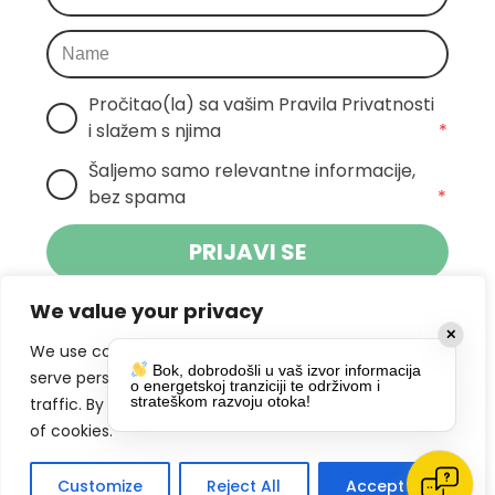
Pročitao(la) sa vašim Pravila Privatnosti 
i slažem s njima
*
Šaljemo samo relevantne informacije, 
bez spama
*
PRIJAVI SE
We value your privacy
Klikom na gumb dajete suglasnost za
✕
primanje novosti Pokreta Otoka te se
We use cookies to enhance your browsing experience,
Bok, dobrodošli u vaš izvor informacija
politikom privatnosti.
slažete s
serve personalized ads or content, and analyze our
o energetskoj tranziciji te održivom i
strateškom razvoju otoka!
traffic. By clicking "Accept All", you consent to our use
DRUŠTVENE MREŽE
of cookies.
Customize
Reject All
Accept All