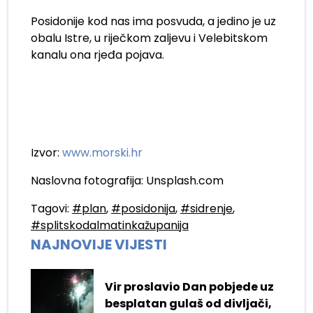
Posidonije kod nas ima posvuda, a jedino je uz
obalu Istre, u riječkom zaljevu i Velebitskom
kanalu ona rjeđa pojava.
Izvor:
www.morski.hr
Naslovna fotografija: Unsplash.com
Tagovi:
#plan
,
#posidonija
,
#sidrenje
,
#splitskodalmatinkažupanija
NAJNOVIJE VIJESTI
Vir proslavio Dan pobjede uz
besplatan gulaš od divljači,