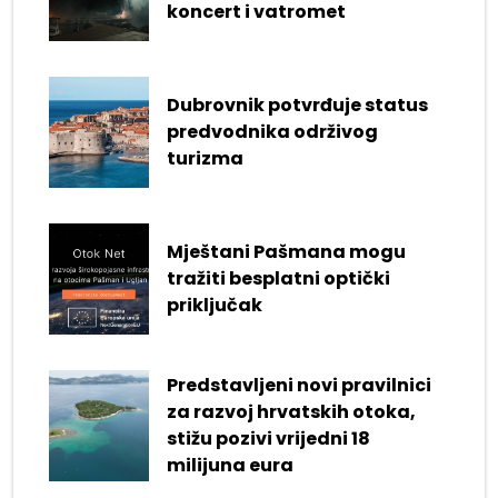
koncert i vatromet
Dubrovnik potvrđuje status
predvodnika održivog
turizma
Mještani Pašmana mogu
tražiti besplatni optički
priključak
Predstavljeni novi pravilnici
za razvoj hrvatskih otoka,
stižu pozivi vrijedni 18
milijuna eura