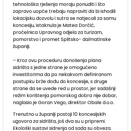
tehnološka rješenja moraju ponuditi i što
zapravo uopće trebaju napraviti da bi ishodili
lokacijsku dozvolu i sutra se natjecali za samu
koncesiju, istaknula je Matea Dorčić,
pročelnica Upravnog odjela za turizam,
pomorstvo i promet Splitsko- dalmatinske
županiji.
– Kroz ovu proceduru donošenja plana
sidrišta s jedne strane je omogućeno
investitorima da po nekakvom definiranom
postupku brže dođu do koncesije, s druge
strane da se uvede red u prostor, jer sadašnji
režim korištenja pomorskog dobra nije dobar,
naglasio je Goran Vego, direktor Obale d.o.o.
Trenutno u županiji postoji 10 koncesijskih
ugovora za sidrišta, još dva su u pripremi.
Ekološki sustavi sidrenja od sada su obveza.