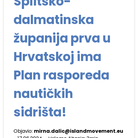
Splitsko-
dalmatinska
županija prva u
Hrvatskoj ima
Plan rasporeda
nautičkih
sidrišta!
Objavio:
mirna.dalic@islandmovement.eu