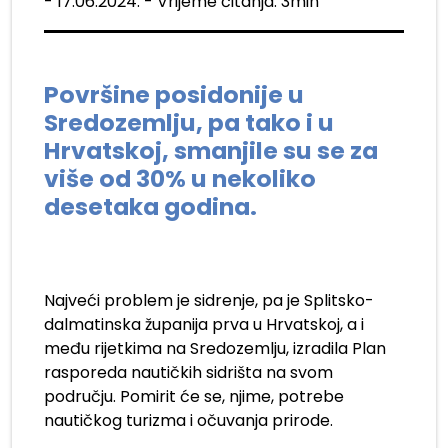
- 17.06.2024. - Vrijeme čitanja: 3min
Površine posidonije u
Sredozemlju, pa tako i u
Hrvatskoj, smanjile su se za
više od 30% u nekoliko
desetaka godina.
Najveći problem je sidrenje, pa je Splitsko-
dalmatinska županija prva u Hrvatskoj, a i
među rijetkima na Sredozemlju, izradila Plan
rasporeda nautičkih sidrišta na svom
području. Pomirit će se, njime, potrebe
nautičkog turizma i očuvanja prirode.