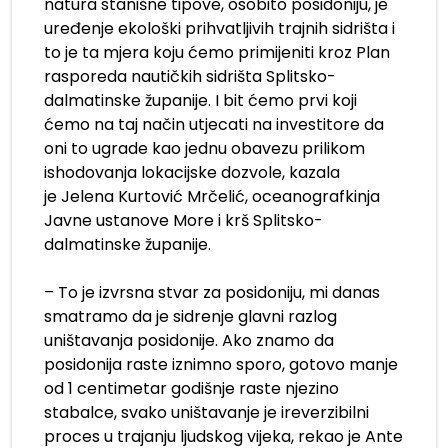
natura stanišne tipove, osobito posidoniju, je
uređenje ekološki prihvatljivih trajnih sidrišta i
to je ta mjera koju ćemo primijeniti kroz Plan
rasporeda nautičkih sidrišta Splitsko-
dalmatinske županije. I bit ćemo prvi koji
ćemo na taj način utjecati na investitore da
oni to ugrade kao jednu obavezu prilikom
ishodovanja lokacijske dozvole, kazala
je Jelena Kurtović Mrčelić, oceanografkinja
Javne ustanove More i krš Splitsko-
dalmatinske županije.
– To je izvrsna stvar za posidoniju, mi danas
smatramo da je sidrenje glavni razlog
uništavanja posidonije. Ako znamo da
posidonija raste iznimno sporo, gotovo manje
od 1 centimetar godišnje raste njezino
stabalce, svako uništavanje je ireverzibilni
proces u trajanju ljudskog vijeka, rekao je Ante