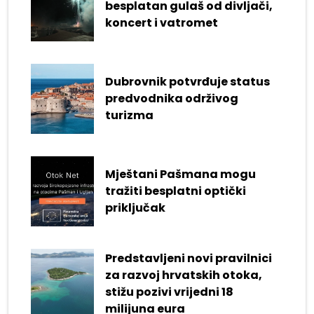
besplatan gulaš od divljači,
koncert i vatromet
Dubrovnik potvrđuje status
predvodnika održivog
turizma
Mještani Pašmana mogu
tražiti besplatni optički
priključak
Predstavljeni novi pravilnici
za razvoj hrvatskih otoka,
stižu pozivi vrijedni 18
milijuna eura