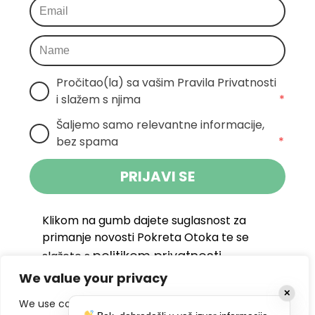
Pročitao(la) sa vašim Pravila Privatnosti 
i slažem s njima
*
Šaljemo samo relevantne informacije, 
bez spama
*
PRIJAVI SE
Klikom na gumb dajete suglasnost za
primanje novosti Pokreta Otoka te se
politikom privatnosti.
slažete s
We value your privacy
DRUŠTVENE MREŽE
✕
We use cookies to enhance your browsing experience,