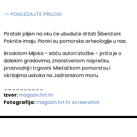
.
-> POGLEDAJTE PRILOG!
.
Piratski plijen na oku će ubuduće držati Šibenčani.
Pokriće imaju. Pioniri su pomorske arheologije u nas.
Brodolom Mijoka – ističu autori izložbe – priča je o
dalekim gradovima, znanstvenom napretku,
proizvodnji i trgovini. Mletačkom pomorstvu i
okršajima uskoka na Jadranskom moru.
__________
Izvor:
magazin.hrt.hr
Fotografija:
magazin.hrt.hr screenshot