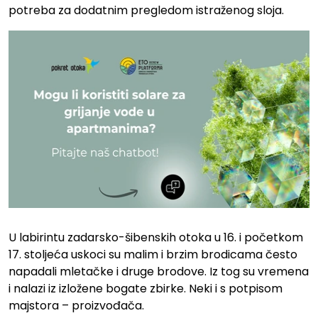
potreba za dodatnim pregledom istraženog sloja.
U labirintu zadarsko-šibenskih otoka u 16. i početkom
17. stoljeća uskoci su malim i brzim brodicama često
napadali mletačke i druge brodove. Iz tog su vremena
i nalazi iz izložene bogate zbirke. Neki i s potpisom
majstora – proizvođača.