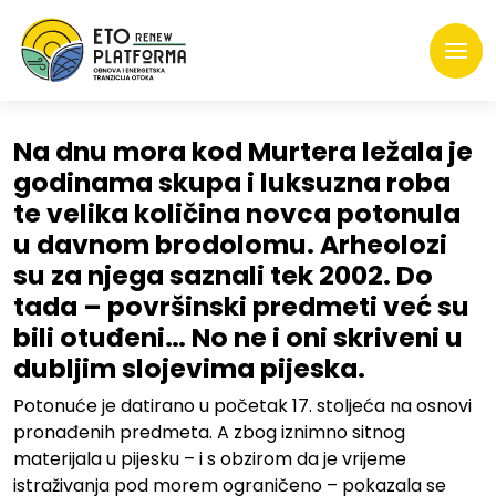
Na dnu mora kod Murtera ležala je
godinama skupa i luksuzna roba
te velika količina novca potonula
u davnom brodolomu. Arheolozi
su za njega saznali tek 2002. Do
tada – površinski predmeti već su
bili otuđeni… No ne i oni skriveni u
dubljim slojevima pijeska.
Potonuće je datirano u početak 17. stoljeća na osnovi
pronađenih predmeta. A zbog iznimno sitnog
materijala u pijesku – i s obzirom da je vrijeme
istraživanja pod morem ograničeno – pokazala se