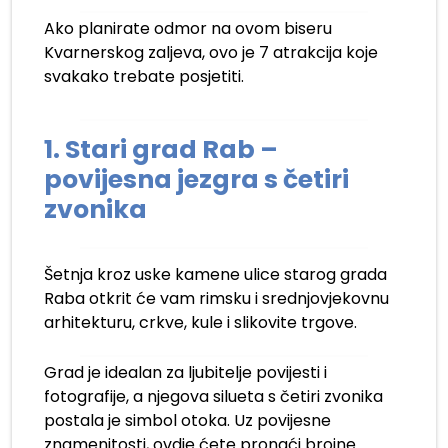
Ako planirate odmor na ovom biseru
Kvarnerskog zaljeva, ovo je 7 atrakcija koje
svakako trebate posjetiti.
1. Stari grad Rab –
povijesna jezgra s četiri
zvonika
Šetnja kroz uske kamene ulice starog grada
Raba otkrit će vam rimsku i srednjovjekovnu
arhitekturu, crkve, kule i slikovite trgove.
Grad je idealan za ljubitelje povijesti i
fotografije, a njegova silueta s četiri zvonika
postala je simbol otoka. Uz povijesne
znamenitosti, ovdje ćete pronaći brojne