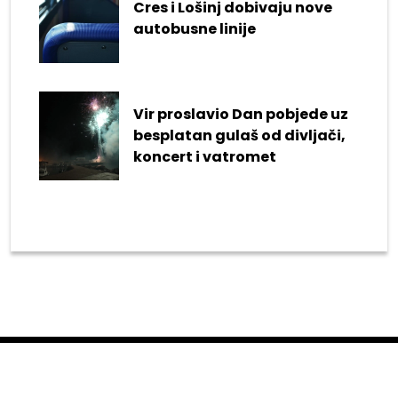
Cres i Lošinj dobivaju nove
autobusne linije
Vir proslavio Dan pobjede uz
besplatan gulaš od divljači,
koncert i vatromet