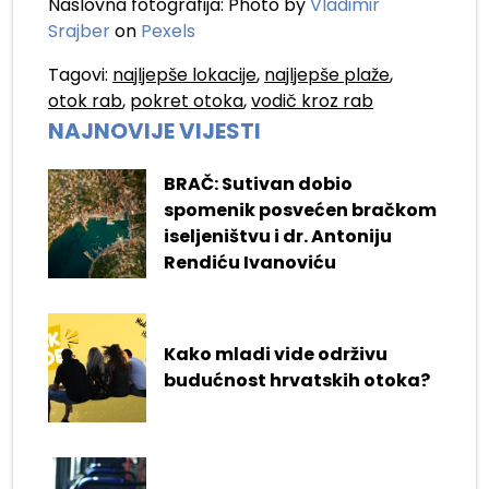
Naslovna fotografija: Photo by
Vladimir
Srajber
on
Pexels
Tagovi:
najljepše lokacije
,
najljepše plaže
,
otok rab
,
pokret otoka
,
vodič kroz rab
NAJNOVIJE VIJESTI
BRAČ: Sutivan dobio
spomenik posvećen bračkom
iseljeništvu i dr. Antoniju
Rendiću Ivanoviću
Kako mladi vide održivu
budućnost hrvatskih otoka?