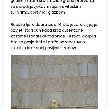
godine krajem srpnja. Ulice grada pretvaraju
se u srednjovjekovni sajam s viteškim
turnirima, obrtima i glazbom.
Rapska fjera datira još iz 14. stoljeća, a cilj joj je
oživjeti stari duh Raba kroz autentične
kostime i zanatske radionice. Festival okuplja
brojne posjetitelje i pruža nezaboravno
iskustvo kroz spoj povijesti i zabave.