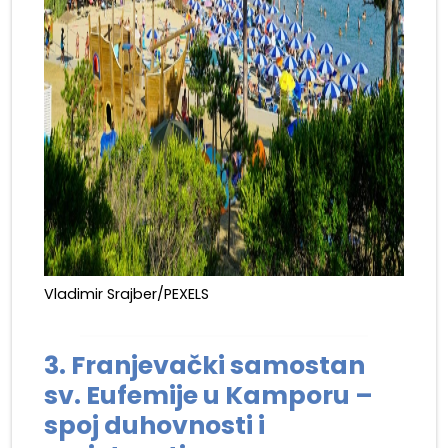
Vladimir Srajber/PEXELS
3. Franjevački samostan
sv. Eufemije u Kamporu –
spoj duhovnosti i