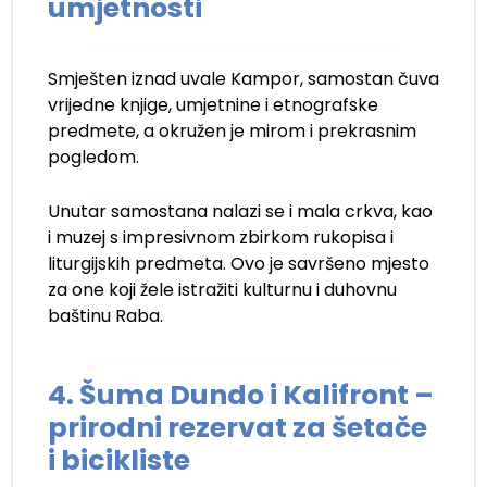
umjetnosti
Smješten iznad uvale Kampor, samostan čuva
vrijedne knjige, umjetnine i etnografske
predmete, a okružen je mirom i prekrasnim
pogledom.
Unutar samostana nalazi se i mala crkva, kao
i muzej s impresivnom zbirkom rukopisa i
liturgijskih predmeta. Ovo je savršeno mjesto
za one koji žele istražiti kulturnu i duhovnu
baštinu Raba.
4. Šuma Dundo i Kalifront –
prirodni rezervat za šetače
i bicikliste