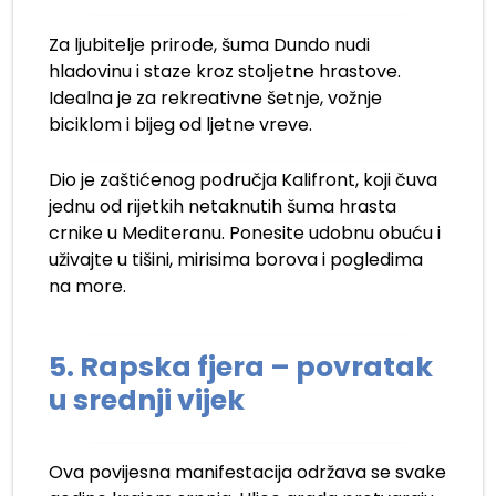
Za ljubitelje prirode, šuma Dundo nudi
hladovinu i staze kroz stoljetne hrastove.
Idealna je za rekreativne šetnje, vožnje
biciklom i bijeg od ljetne vreve.
Dio je zaštićenog područja Kalifront, koji čuva
jednu od rijetkih netaknutih šuma hrasta
crnike u Mediteranu. Ponesite udobnu obuću i
uživajte u tišini, mirisima borova i pogledima
na more.
5. Rapska fjera – povratak
u srednji vijek
Ova povijesna manifestacija održava se svake