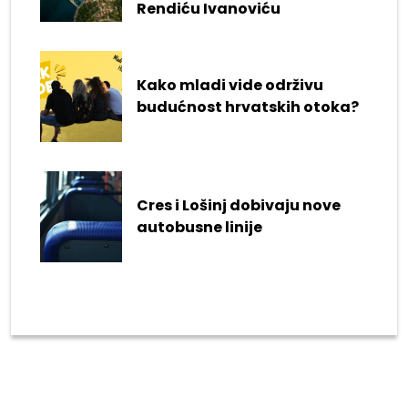
Rendiću Ivanoviću
Kako mladi vide održivu
budućnost hrvatskih otoka?
Cres i Lošinj dobivaju nove
autobusne linije