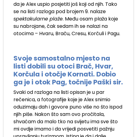
da je Alex uspio posjetiti još koji od njih. Tako
se na listi razloga pod brojem 9. nalaze
spektakularne plaže
. Među osam plaža koje
su nabrojane, čak sedam ih se nalazi na
otocima – Hvaru, Braču, Cresu, Korčuli i Pagu.
Svoje samostalno mjesto na
listi dobili su otoci Brač, Hvar,
Korčula i otočje Kornati. Dobio
ga je i otok Pag, točnije Paški sir.
Svaki od razloga na listi opisan je u par
rečenica, a fotografije koje je Alex snimio
oduzimaju dah i govore puno više no što ispod
njih piše. Nakon što sam ovo pročitala,
shvaćam da malo tko na svijetu ima sve što
mi ovdje imamo i da vrijedi posvetiti pažnju
upravljanju turizmom. Istina je da i dalje