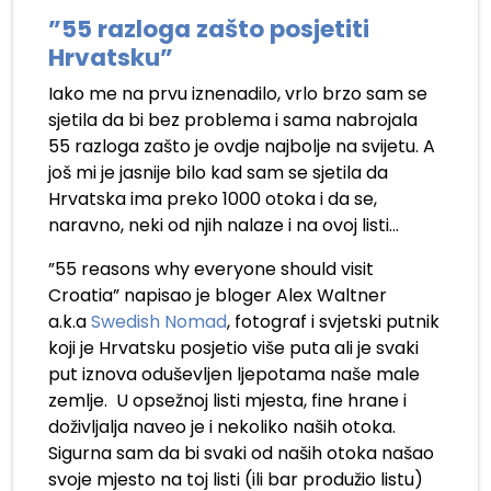
”55 razloga zašto posjetiti
Hrvatsku”
Iako me na prvu iznenadilo, vrlo brzo sam se
sjetila da bi bez problema i sama nabrojala
55 razloga zašto je ovdje najbolje na svijetu. A
još mi je jasnije bilo kad sam se sjetila da
Hrvatska ima preko 1000 otoka i da se,
naravno, neki od njih nalaze i na ovoj listi…
”55 reasons why everyone should visit
Croatia” napisao je bloger Alex Waltner
a.k.a
Swedish Nomad
, fotograf i svjetski putnik
koji je Hrvatsku posjetio više puta ali je svaki
put iznova oduševljen ljepotama naše male
zemlje. U opsežnoj listi mjesta, fine hrane i
doživljalja naveo je i nekoliko naših otoka.
Sigurna sam da bi svaki od naših otoka našao
svoje mjesto na toj listi (ili bar produžio listu)