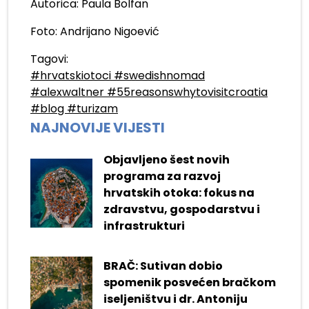
Autorica: Paula Bolfan
Foto: Andrijano Nigoević
Tagovi:
#hrvatskiotoci #swedishnomad
#alexwaltner #55reasonswhytovisitcroatia
#blog #turizam
NAJNOVIJE VIJESTI
Objavljeno šest novih
programa za razvoj
hrvatskih otoka: fokus na
zdravstvu, gospodarstvu i
infrastrukturi
BRAČ: Sutivan dobio
spomenik posvećen bračkom
iseljeništvu i dr. Antoniju