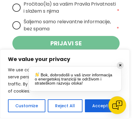
Pročitao(la) sa vašim Pravila Privatnosti 
i slažem s njima
*
Šaljemo samo relevantne informacije, 
bez spama
*
PRIJAVI SE
We value your privacy
Klikom na gumb dajete suglasnost za
✕
primanje novosti Pokreta Otoka te se
We use cookies to enhance your browsing experience,
Bok, dobrodošli u vaš izvor informacija
politikom privatnosti.
slažete s
serve personalized ads or content, and analyze our
o energetskoj tranziciji te održivom i
strateškom razvoju otoka!
traffic. By clicking "Accept All", you consent to our use
DRUŠTVENE MREŽE
of cookies.
Customize
Reject All
Accept All