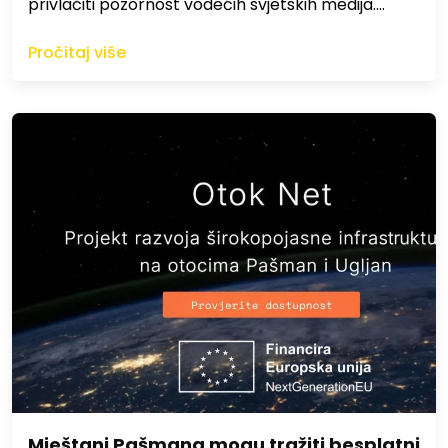
privlačiti pozornost vodećih svjetskih medija.…
Pročitaj više
Mještani Pašmana mogu tražiti besplatni