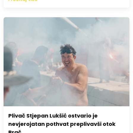
Plivač Stjepan Lukšić ostvario je
nevjerojatan pothvat preplivavši otok
Brač