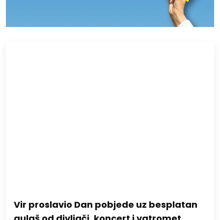
Vir proslavio Dan pobjede uz besplatan
gulaš od divljači, koncert i vatromet