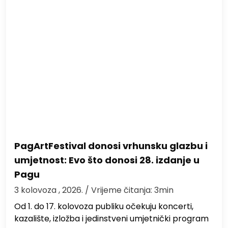
PagArtFestival donosi vrhunsku glazbu i
umjetnost: Evo što donosi 28. izdanje u
Pagu
3 kolovoza , 2026.
/ Vrijeme čitanja: 3min
Od 1. do 17. kolovoza publiku očekuju koncerti,
kazalište, izložba i jedinstveni umjetnički program