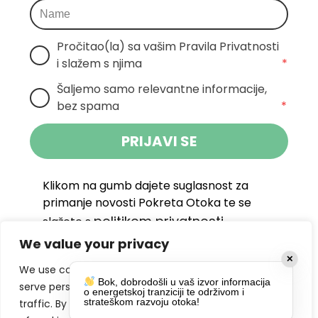
Pročitao(la) sa vašim Pravila Privatnosti 
i slažem s njima
*
Šaljemo samo relevantne informacije, 
bez spama
*
PRIJAVI SE
Klikom na gumb dajete suglasnost za
primanje novosti Pokreta Otoka te se
politikom privatnosti.
slažete s
We value your privacy
DRUŠTVENE MREŽE
✕
We use cookies to enhance your browsing experience,
Bok, dobrodošli u vaš izvor informacija
serve personalized ads or content, and analyze our
o energetskoj tranziciji te održivom i
strateškom razvoju otoka!
traffic. By clicking "Accept All", you consent to our use