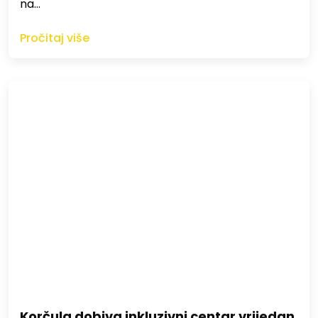
na…
Pročitaj više
Korčula dobiva inkluzivni centar vrijedan