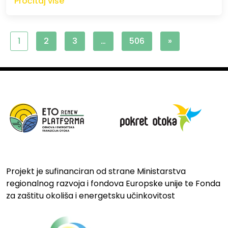
Pročitaj više
1
2
3
…
506
»
Projekt je sufinanciran od strane Ministarstva
regionalnog razvoja i fondova Europske unije te Fonda
za zaštitu okoliša i energetsku učinkovitost