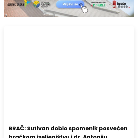
BRAČ: Sutivan dobio spomenik posvećen
bračkom iseljeništvu i dr. Antoniju