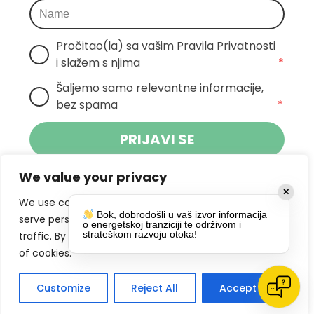
Pročitao(la) sa vašim Pravila Privatnosti 
i slažem s njima
*
Šaljemo samo relevantne informacije, 
bez spama
*
PRIJAVI SE
We value your privacy
Klikom na gumb dajete suglasnost za
✕
primanje novosti Pokreta Otoka te se
We use cookies to enhance your browsing experience,
Bok, dobrodošli u vaš izvor informacija
politikom privatnosti.
slažete s
serve personalized ads or content, and analyze our
o energetskoj tranziciji te održivom i
strateškom razvoju otoka!
traffic. By clicking "Accept All", you consent to our use
DRUŠTVENE MREŽE
of cookies.
Customize
Reject All
Accept All