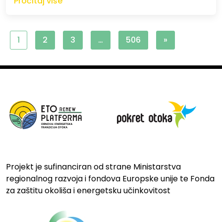
Pročitaj više
1
2
3
…
506
»
Projekt je sufinanciran od strane Ministarstva
regionalnog razvoja i fondova Europske unije te Fonda
za zaštitu okoliša i energetsku učinkovitost