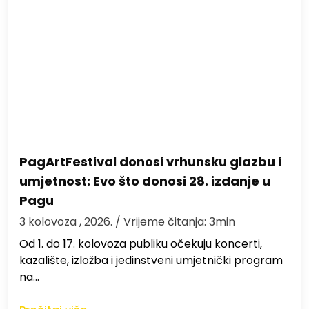
PagArtFestival donosi vrhunsku glazbu i
umjetnost: Evo što donosi 28. izdanje u
Pagu
3 kolovoza , 2026.
/ Vrijeme čitanja: 3min
Od 1. do 17. kolovoza publiku očekuju koncerti,
kazalište, izložba i jedinstveni umjetnički program
na…