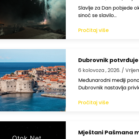
Slavlje za Dan pobjede ok
sinoć se slavilo…
Pročitaj više
Dubrovnik potvrđuje
6 kolovoza , 2026.
/ Vrije
Međunarodni mediji ponov
Dubrovnik nastavlja privl
Pročitaj više
Mještani Pašmana mog