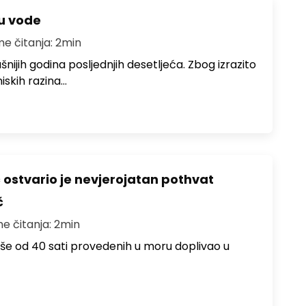
ju vode
me čitanja: 2min
ušnijih godina posljednjih desetljeća. Zbog izrazito
iskih razina…
ć ostvario je nevjerojatan pothvat
č
me čitanja: 2min
više od 40 sati provedenih u moru doplivao u