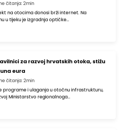
me čitanja: 2min
jekt na otocima donosi brži internet. Na
 u tijeku je izgradnja optičke…
avilnici za razvoj hrvatskih otoka, stižu
ijuna eura
me čitanja: 2min
e programe i ulaganja u otočnu infrastrukturu,
zvoj Ministarstvo regionalnoga…