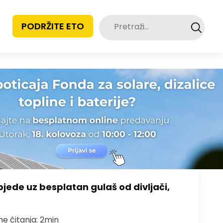
Pretraži:
PODRŽITE ETO
bjede uz besplatan gulaš od divljači,
me čitanja: 2min