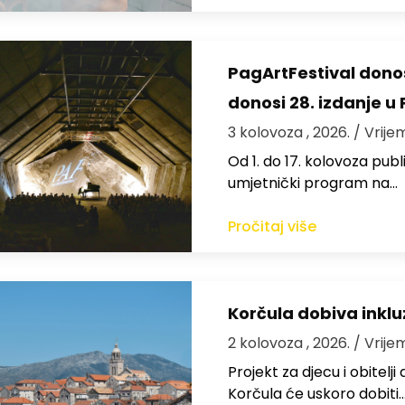
PagArtFestival donos
donosi 28. izdanje u
3 kolovoza , 2026.
/ Vrije
Od 1. do 17. kolovoza publi
umjetnički program na…
Pročitaj više
Korčula dobiva inkluz
2 kolovoza , 2026.
/ Vrije
Projekt za djecu i obitelj
Korčula će uskoro dobiti