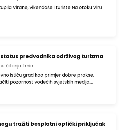
upila Virane, vikendaše i turiste Na otoku Viru
 status predvodnika održivog turizma
me čitanja: 1min
no ističu grad kao primjer dobre prakse.
ačiti pozornost vodećih svjetskih medija.…
u tražiti besplatni optički priključak