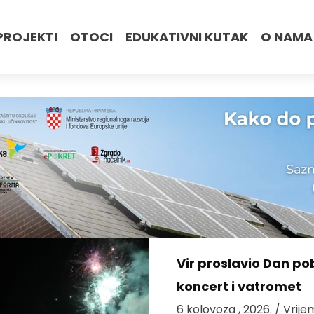
PROJEKTI
OTOCI
EDUKATIVNI KUTAK
O NAMA
Vir proslavio Dan po
koncert i vatromet
6 kolovoza , 2026.
/ Vrije