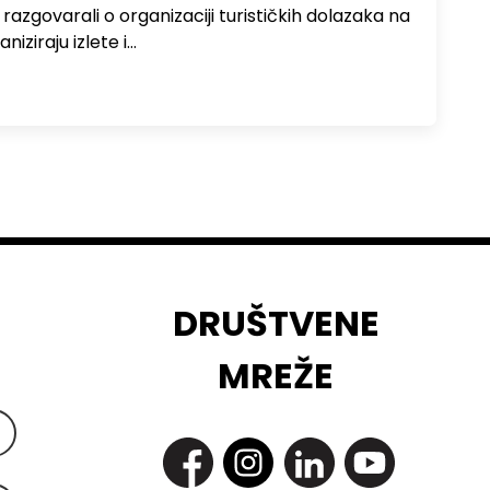
zgovarali o organizaciji turističkih dolazaka na
niziraju izlete i…
DRUŠTVENE
MREŽE