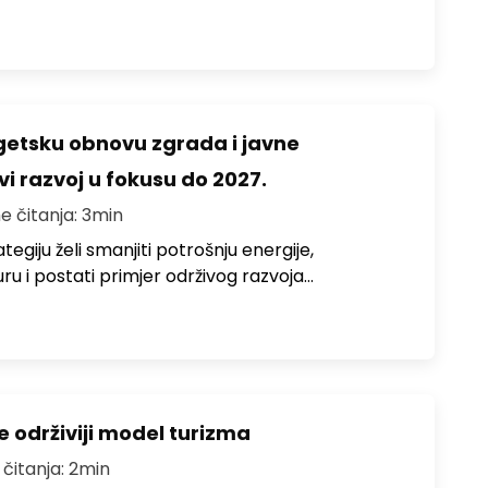
rgetsku obnovu zgrada i javne
vi razvoj u fokusu do 2027.
e čitanja: 3min
egiju želi smanjiti potrošnju energije,
uru i postati primjer održivog razvoja…
e održiviji model turizma
 čitanja: 2min