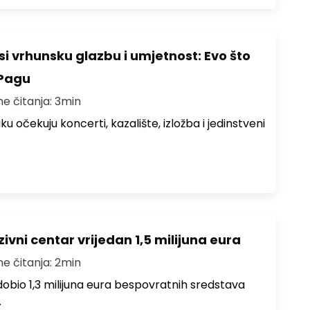
i vrhunsku glazbu i umjetnost: Evo što
 Pagu
me čitanja: 3min
ku očekuju koncerti, kazalište, izložba i jedinstveni
ivni centar vrijedan 1,5 milijuna eura
me čitanja: 2min
i dobio 1,3 milijuna eura bespovratnih sredstava
…