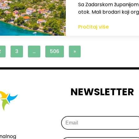
Sa Zadarskom županijom ra
otok. Mali brodari koji orga
Pročitaj više
2
3
…
506
»
NEWSLETTER
onalnog