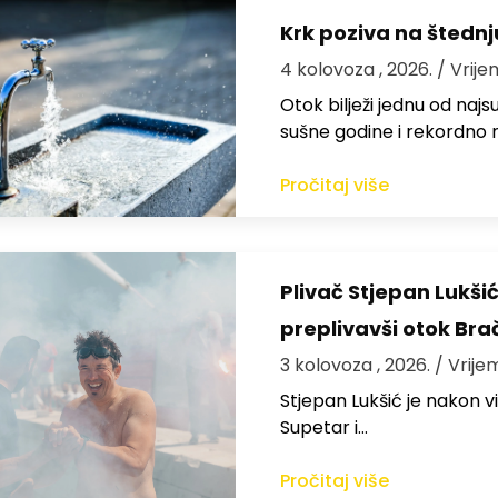
Krk poziva na štedn
4 kolovoza , 2026.
/ Vrije
Otok bilježi jednu od najs
sušne godine i rekordno n
Pročitaj više
Plivač Stjepan Lukši
preplivavši otok Bra
3 kolovoza , 2026.
/ Vrije
St​jepan Lukšić je nakon 
Supetar i…
Pročitaj više