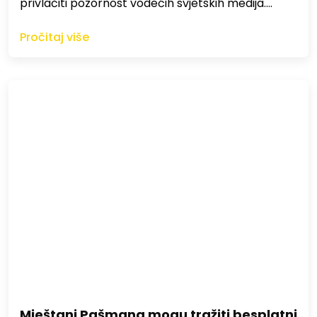
privlačiti pozornost vodećih svjetskih medija.…
Pročitaj više
Mještani Pašmana mogu tražiti besplatni