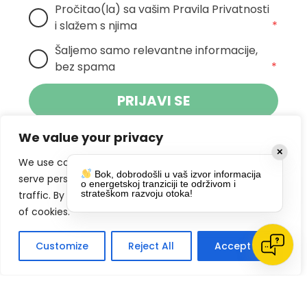
Pročitao(la) sa vašim Pravila Privatnosti 
i slažem s njima
*
Šaljemo samo relevantne informacije, 
bez spama
*
PRIJAVI SE
We value your privacy
Klikom na gumb dajete suglasnost za
✕
primanje novosti Pokreta Otoka te se
We use cookies to enhance your browsing experience,
Bok, dobrodošli u vaš izvor informacija
politikom privatnosti.
slažete s
serve personalized ads or content, and analyze our
o energetskoj tranziciji te održivom i
strateškom razvoju otoka!
traffic. By clicking "Accept All", you consent to our use
DRUŠTVENE MREŽE
of cookies.
Customize
Reject All
Accept All