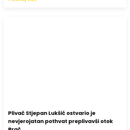
Plivač Stjepan Lukšić ostvario je
nevjerojatan pothvat preplivavši otok
Brač