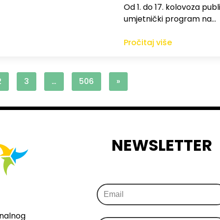
Od 1. do 17. kolovoza publi
umjetnički program na…
Pročitaj više
2
3
…
506
»
NEWSLETTER
onalnog