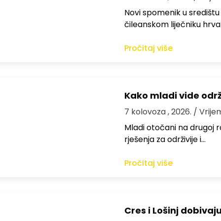
Novi spomenik u središtu
čileanskom liječniku hrv
Pročitaj više
Kako mladi vide odr
7 kolovoza , 2026.
/ Vrije
Mladi otočani na drugoj ra
rješenja za održivije i…
Pročitaj više
Cres i Lošinj dobivaj