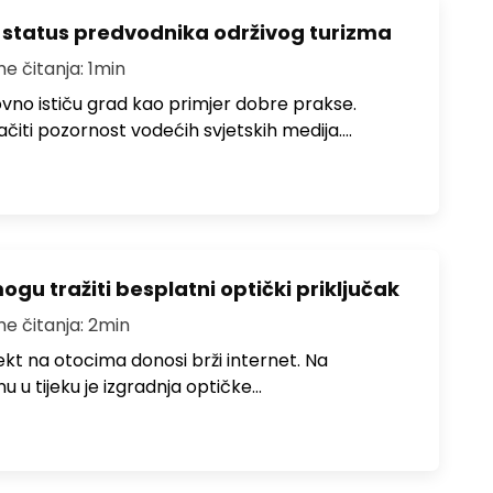
 status predvodnika održivog turizma
me čitanja: 1min
no ističu grad kao primjer dobre prakse.
ačiti pozornost vodećih svjetskih medija.…
u tražiti besplatni optički priključak
me čitanja: 2min
jekt na otocima donosi brži internet. Na
 u tijeku je izgradnja optičke…