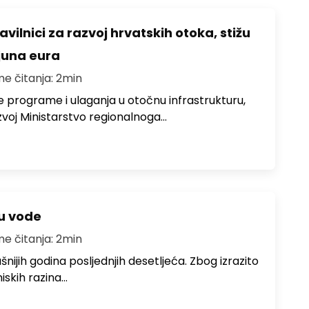
avilnici za razvoj hrvatskih otoka, stižu
ijuna eura
me čitanja: 2min
e programe i ulaganja u otočnu infrastrukturu,
zvoj Ministarstvo regionalnoga…
ju vode
me čitanja: 2min
ušnijih godina posljednjih desetljeća. Zbog izrazito
iskih razina…