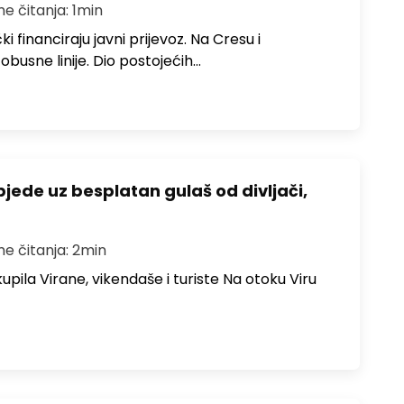
me čitanja: 1min
i financiraju javni prijevoz. Na Cresu i
obusne linije. Dio postojećih…
bjede uz besplatan gulaš od divljači,
me čitanja: 2min
upila Virane, vikendaše i turiste Na otoku Viru