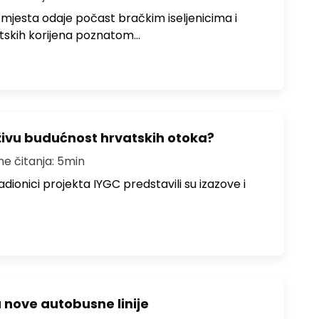
 mjesta odaje počast bračkim iseljenicima i
atskih korijena poznatom…
živu budućnost hrvatskih otoka?
me čitanja: 5min
dionici projekta IYGC predstavili su izazove i
u nove autobusne linije