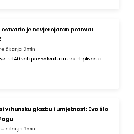
ć ostvario je nevjerojatan pothvat
č
me čitanja: 2min
više od 40 sati provedenih u moru doplivao u
i vrhunsku glazbu i umjetnost: Evo što
 Pagu
me čitanja: 3min