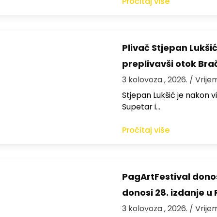
Pročitaj više
Plivač Stjepan Lukši
preplivavši otok Bra
3 kolovoza , 2026.
/ Vrije
St​jepan Lukšić je nakon 
Supetar i…
Pročitaj više
PagArtFestival donos
donosi 28. izdanje u
3 kolovoza , 2026.
/ Vrije