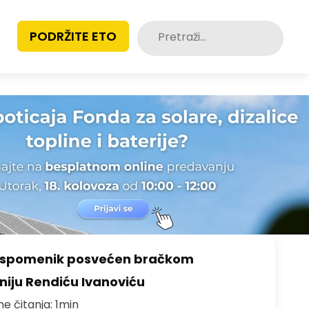
Pretraži:
PODRŽITE ETO
o spomenik posvećen bračkom
toniju Rendiću Ivanoviću
me čitanja: 1min