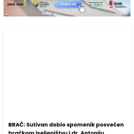
BRAČ: Sutivan dobio spomenik posvećen
bračkom iseljeništvu i dr. Antoniju