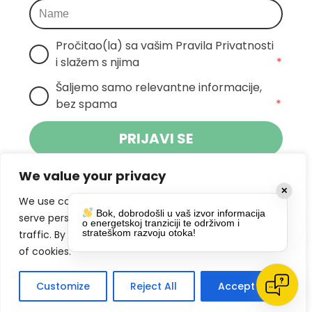
Pročitao(la) sa vašim Pravila Privatnosti 
i slažem s njima
*
Šaljemo samo relevantne informacije, 
bez spama
*
PRIJAVI SE
We value your privacy
Klikom na gumb dajete suglasnost za
✕
primanje novosti Pokreta Otoka te se
We use cookies to enhance your browsing experience,
Bok, dobrodošli u vaš izvor informacija
politikom privatnosti.
slažete s
serve personalized ads or content, and analyze our
o energetskoj tranziciji te održivom i
strateškom razvoju otoka!
traffic. By clicking "Accept All", you consent to our use
DRUŠTVENE MREŽE
of cookies.
Customize
Reject All
Accept All