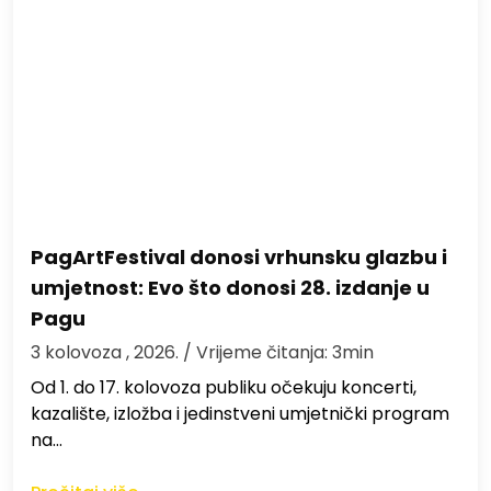
PagArtFestival donosi vrhunsku glazbu i
umjetnost: Evo što donosi 28. izdanje u
Pagu
3 kolovoza , 2026.
/ Vrijeme čitanja: 3min
Od 1. do 17. kolovoza publiku očekuju koncerti,
kazalište, izložba i jedinstveni umjetnički program
na…