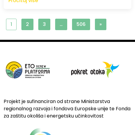
Pročitaj više
1
2
3
…
506
»
Projekt je sufinanciran od strane Ministarstva
regionalnog razvoja i fondova Europske unije te Fonda
za zaštitu okoliša i energetsku učinkovitost