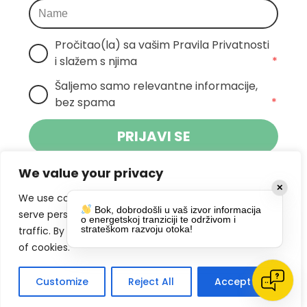
Pročitao(la) sa vašim Pravila Privatnosti 
i slažem s njima
*
Šaljemo samo relevantne informacije, 
bez spama
*
PRIJAVI SE
We value your privacy
Klikom na gumb dajete suglasnost za
✕
primanje novosti Pokreta Otoka te se
We use cookies to enhance your browsing experience,
Bok, dobrodošli u vaš izvor informacija
politikom privatnosti.
slažete s
serve personalized ads or content, and analyze our
o energetskoj tranziciji te održivom i
strateškom razvoju otoka!
traffic. By clicking "Accept All", you consent to our use
DRUŠTVENE MREŽE
of cookies.
Customize
Reject All
Accept All