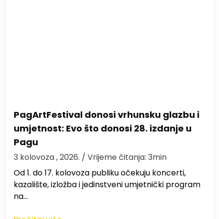
PagArtFestival donosi vrhunsku glazbu i
umjetnost: Evo što donosi 28. izdanje u
Pagu
3 kolovoza , 2026.
/ Vrijeme čitanja: 3min
Od 1. do 17. kolovoza publiku očekuju koncerti,
kazalište, izložba i jedinstveni umjetnički program
na…