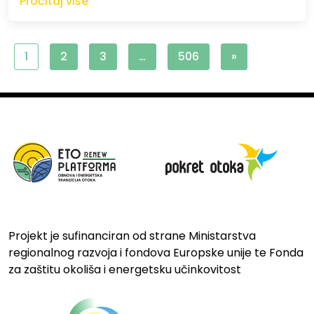
Pročitaj više
1
2
3
…
506
»
Projekt je sufinanciran od strane Ministarstva
regionalnog razvoja i fondova Europske unije te Fonda
za zaštitu okoliša i energetsku učinkovitost