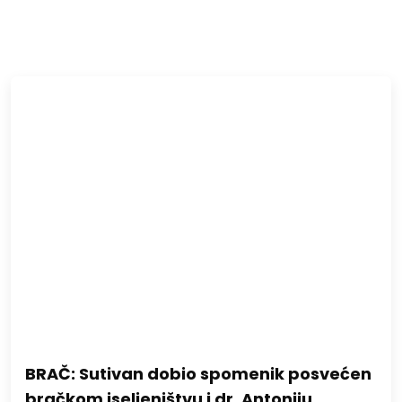
BRAČ: Sutivan dobio spomenik posvećen
bračkom iseljeništvu i dr. Antoniju