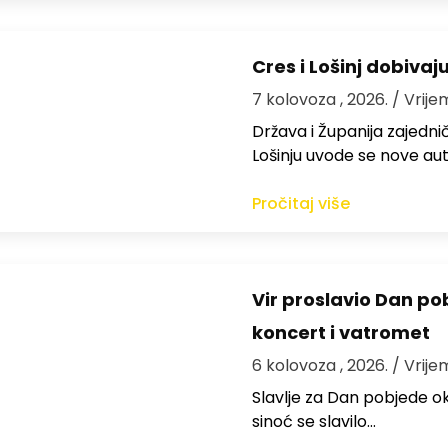
Cres i Lošinj dobivaj
7 kolovoza , 2026.
/ Vrije
Država i Županija zajedničk
Lošinju uvode se nove aut
Pročitaj više
Vir proslavio Dan po
koncert i vatromet
6 kolovoza , 2026.
/ Vrije
Slavlje za Dan pobjede ok
sinoć se slavilo…