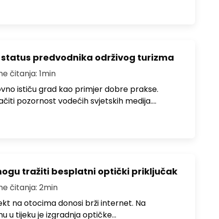
 status predvodnika održivog turizma
me čitanja: 1min
no ističu grad kao primjer dobre prakse.
ačiti pozornost vodećih svjetskih medija.…
u tražiti besplatni optički priključak
me čitanja: 2min
jekt na otocima donosi brži internet. Na
 u tijeku je izgradnja optičke…