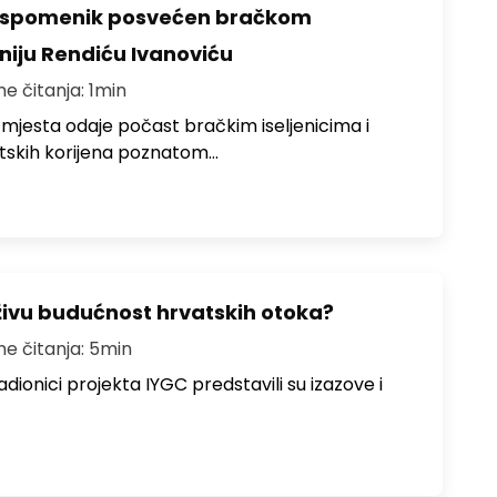
o spomenik posvećen bračkom
toniju Rendiću Ivanoviću
me čitanja: 1min
 mjesta odaje počast bračkim iseljenicima i
atskih korijena poznatom…
živu budućnost hrvatskih otoka?
me čitanja: 5min
dionici projekta IYGC predstavili su izazove i