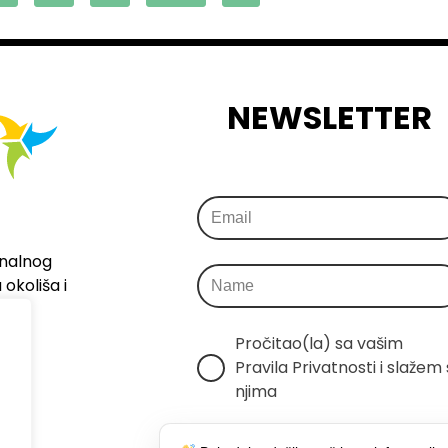
NEWSLETTER
onalnog
okoliša i
Pročitao(la) sa vašim 
Pravila Privatnosti i slažem s
njima
Šaljemo samo relevantne 