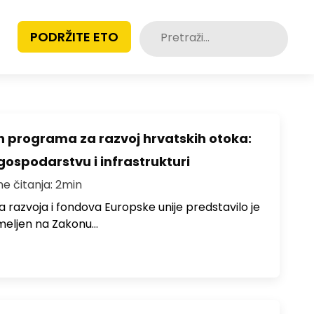
Pretraži:
PODRŽITE ETO
h programa za razvoj hrvatskih otoka:
gospodarstvu i infrastrukturi
me čitanja: 2min
 razvoja i fondova Europske unije predstavilo je
meljen na Zakonu…