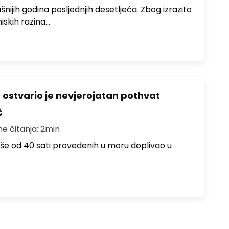
ušnijih godina posljednjih desetljeća. Zbog izrazito
iskih razina…
ć ostvario je nevjerojatan pothvat
č
me čitanja: 2min
više od 40 sati provedenih u moru doplivao u