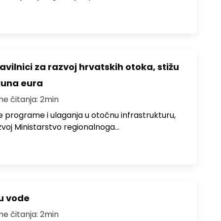
avilnici za razvoj hrvatskih otoka, stižu
ijuna eura
me čitanja: 2min
e programe i ulaganja u otočnu infrastrukturu,
zvoj Ministarstvo regionalnoga…
ju vode
me čitanja: 2min