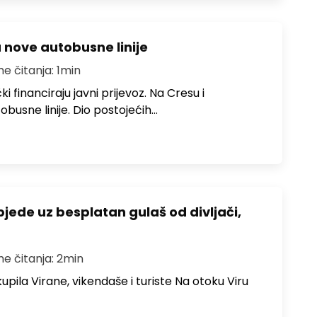
u nove autobusne linije
me čitanja: 1min
i financiraju javni prijevoz. Na Cresu i
obusne linije. Dio postojećih…
bjede uz besplatan gulaš od divljači,
me čitanja: 2min
upila Virane, vikendaše i turiste Na otoku Viru