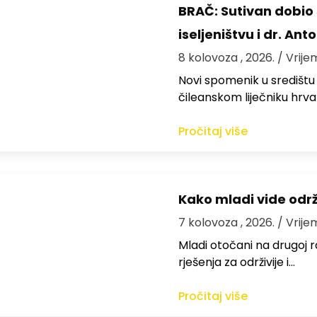
BRAČ: Sutivan dobi
iseljeništvu i dr. An
8 kolovoza , 2026.
/ Vrije
Novi spomenik u središtu
čileanskom liječniku hrv
Pročitaj više
Kako mladi vide odr
7 kolovoza , 2026.
/ Vrije
Mladi otočani na drugoj ra
rješenja za održivije i…
Pročitaj više