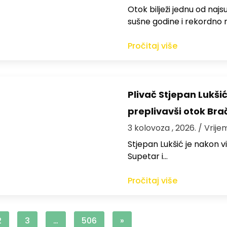
Otok bilježi jednu od najs
sušne godine i rekordno n
Pročitaj više
Plivač Stjepan Lukši
preplivavši otok Bra
3 kolovoza , 2026.
/ Vrije
St​jepan Lukšić je nakon 
Supetar i…
Pročitaj više
2
3
…
506
»