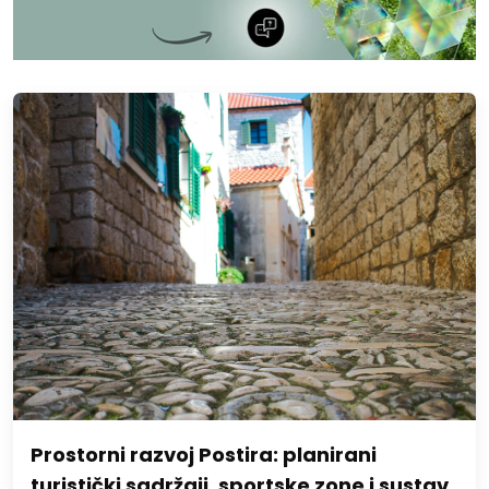
Prostorni razvoj Postira: planirani
turistički sadržaji, sportske zone i sustav