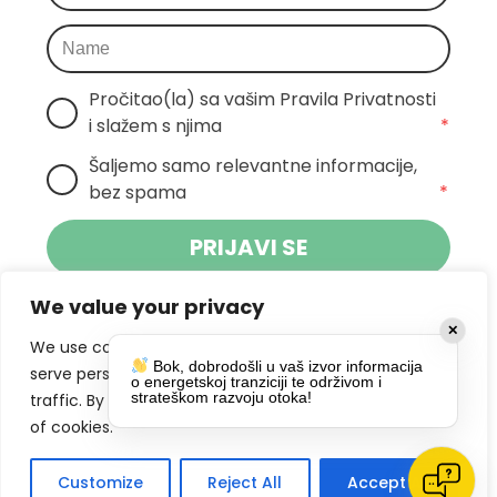
Pročitao(la) sa vašim Pravila Privatnosti 
i slažem s njima
*
Šaljemo samo relevantne informacije, 
bez spama
*
PRIJAVI SE
We value your privacy
Klikom na gumb dajete suglasnost za
✕
primanje novosti Pokreta Otoka te se
We use cookies to enhance your browsing experience,
Bok, dobrodošli u vaš izvor informacija
politikom privatnosti.
slažete s
serve personalized ads or content, and analyze our
o energetskoj tranziciji te održivom i
strateškom razvoju otoka!
traffic. By clicking "Accept All", you consent to our use
DRUŠTVENE MREŽE
of cookies.
Customize
Reject All
Accept All