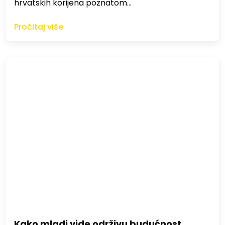
hrvatskih korijena poznatom…
Pročitaj više
Kako mladi vide održivu budućnost